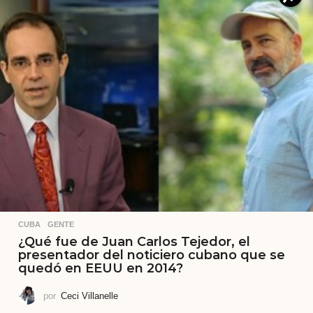
CUBA
,
GENTE
¿Qué fue de Juan Carlos Tejedor, el
presentador del noticiero cubano que se
quedó en EEUU en 2014?
por
Ceci Villanelle