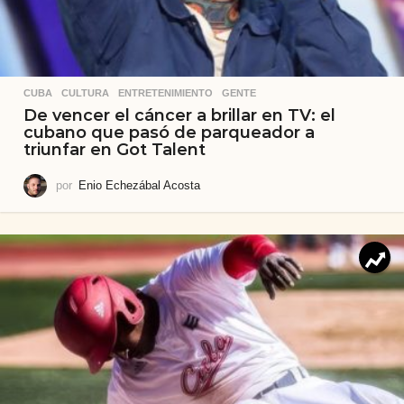
CUBA
,
CULTURA
,
ENTRETENIMIENTO
,
GENTE
De vencer el cáncer a brillar en TV: el
cubano que pasó de parqueador a
triunfar en Got Talent
por
Enio Echezábal Acosta