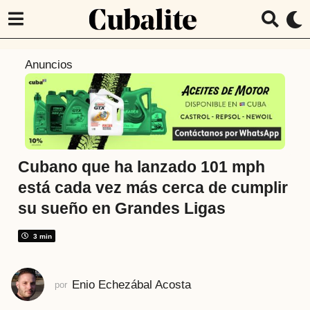
1
Anuncios
a
ñ
o
a
t
r
Cubano que ha lanzado 101 mph
á
está cada vez más cerca de cumplir
s
su sueño en Grandes Ligas
1
a
3 min
ñ
o
a
Enio Echezábal Acosta
por
t