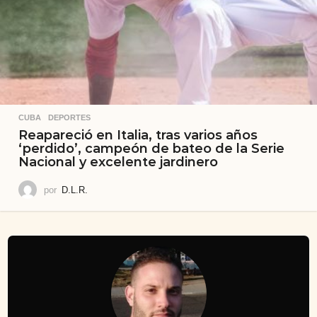
CUBA
,
DEPORTES
Reapareció en Italia, tras varios años
‘perdido’, campeón de bateo de la Serie
Nacional y excelente jardinero
por
D.L.R.