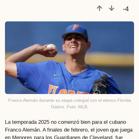
r
-4
á
s
Franco Alemán durante su etapa colegial con el elenco Florida
Gators. Foto: MLB.
La temporada 2025 no comenzó bien para el cubano
Franco Alemán. A finales de febrero, el joven que juega
en Menores para los Guardianes de Cleveland, fue