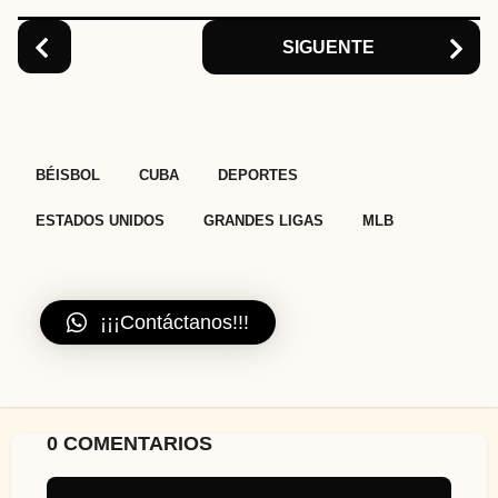
n
SIGUENTE
,
,
,
,
,
BÉISBOL
CUBA
DEPORTES
ESTADOS UNIDOS
GRANDES LIGAS
MLB
¡¡¡Contáctanos!!!
0 COMENTARIOS