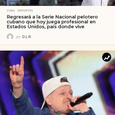
CUBA
,
DEPORTES
Regresará a la Serie Nacional pelotero
cubano que hoy juega profesional en
Estados Unidos, país donde vive
por
D.L.R.