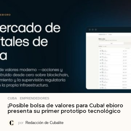
CUBA
,
EMPRENDEDORES
¡Posible bolsa de valores para Cuba! ebioro
presenta su primer prototipo tecnológico
por
Redacción de Cubalite