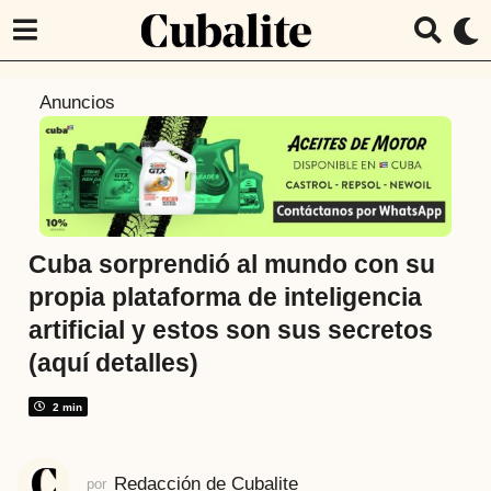
1
Anuncios
a
ñ
o
a
t
r
Cuba sorprendió al mundo con su
á
propia plataforma de inteligencia
s
artificial y estos son sus secretos
1
(aquí detalles)
a
ñ
2 min
o
a
t
Redacción de Cubalite
por