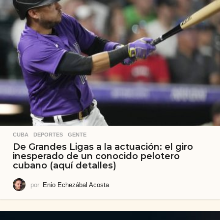
CUBA
,
DEPORTES
,
GENTE
De Grandes Ligas a la actuación: el giro
inesperado de un conocido pelotero
cubano (aquí detalles)
por
Enio Echezábal Acosta