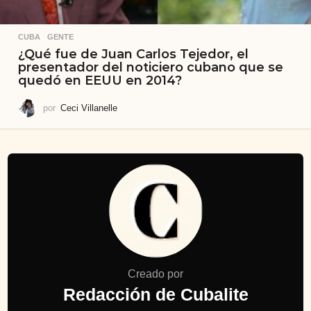
CUBA
,
GENTE
¿Qué fue de Juan Carlos Tejedor, el
presentador del noticiero cubano que se
quedó en EEUU en 2014?
por
Ceci Villanelle
Creado por
Redacción de Cubalite