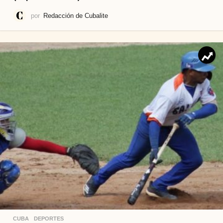
por
Redacción de Cubalite
CUBA
,
DEPORTES