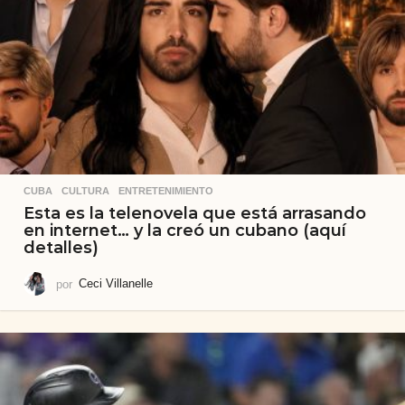
CUBA
,
CULTURA
,
ENTRETENIMIENTO
Esta es la telenovela que está arrasando
en internet… y la creó un cubano (aquí
detalles)
por
Ceci Villanelle