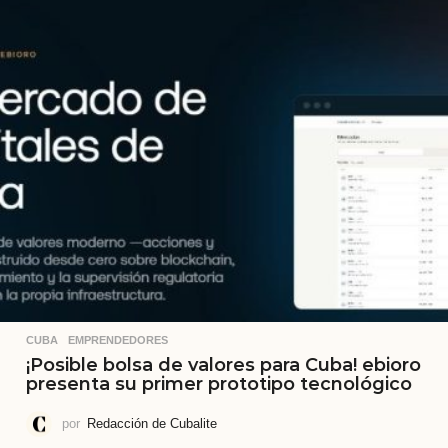
CUBA
,
EMPRENDEDORES
¡Posible bolsa de valores para Cuba! ebioro
presenta su primer prototipo tecnológico
por
Redacción de Cubalite