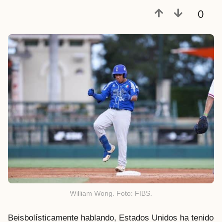
a
0
t
r
á
s
William Wong. Foto: FIBS.
Beisbolísticamente hablando, Estados Unidos ha tenido