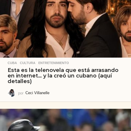
CUBA
,
CULTURA
,
ENTRETENIMIENTO
Esta es la telenovela que está arrasando
en internet… y la creó un cubano (aquí
detalles)
por
Ceci Villanelle