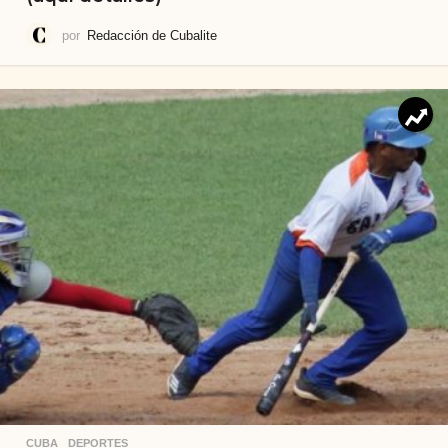
por
Redacción de Cubalite
CUBA
,
DEPORTES