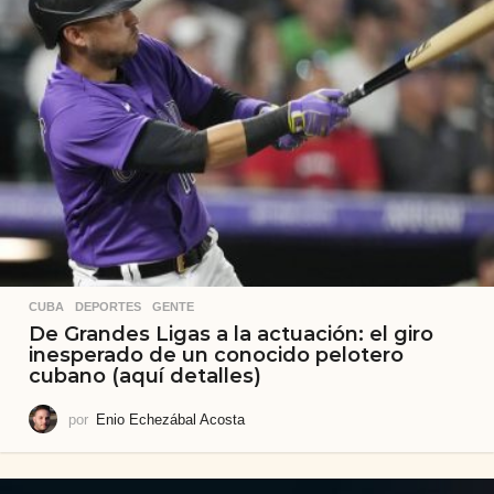
CUBA
,
DEPORTES
,
GENTE
De Grandes Ligas a la actuación: el giro
inesperado de un conocido pelotero
cubano (aquí detalles)
por
Enio Echezábal Acosta