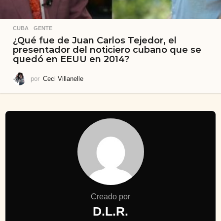
CUBA
,
GENTE
¿Qué fue de Juan Carlos Tejedor, el
presentador del noticiero cubano que se
quedó en EEUU en 2014?
por
Ceci Villanelle
Creado por
D.L.R.