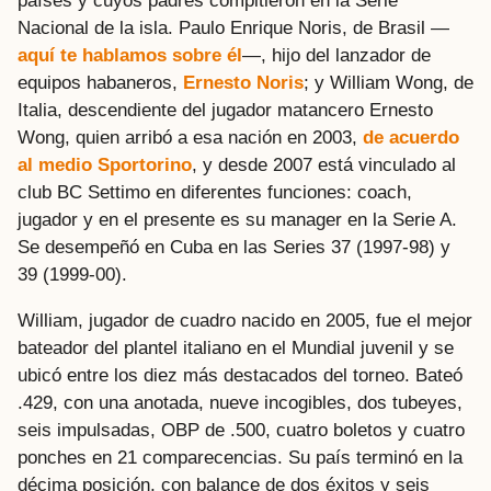
países y cuyos padres compitieron en la Serie
Nacional de la isla. Paulo Enrique Noris, de Brasil —
aquí te hablamos sobre él
—, hijo del lanzador de
equipos habaneros,
Ernesto Noris
; y William Wong, de
Italia, descendiente del jugador matancero Ernesto
Wong, quien arribó a esa nación en 2003,
de acuerdo
al medio Sportorino
, y desde 2007 está vinculado al
club BC Settimo en diferentes funciones: coach,
jugador y en el presente es su manager en la Serie A.
Se desempeñó en Cuba en las Series 37 (1997-98) y
39 (1999-00).
William, jugador de cuadro nacido en 2005, fue el mejor
bateador del plantel italiano en el Mundial juvenil y se
ubicó entre los diez más destacados del torneo. Bateó
.429, con una anotada, nueve incogibles, dos tubeyes,
seis impulsadas, OBP de .500, cuatro boletos y cuatro
ponches en 21 comparecencias. Su país terminó en la
décima posición, con balance de dos éxitos y seis