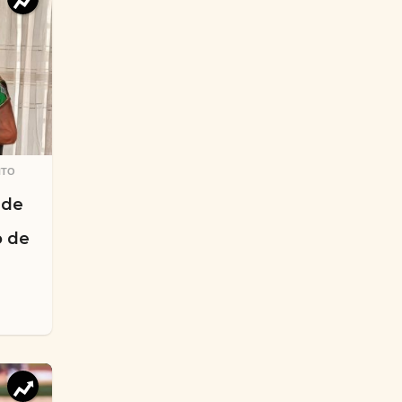
NTO
,
 de
o de