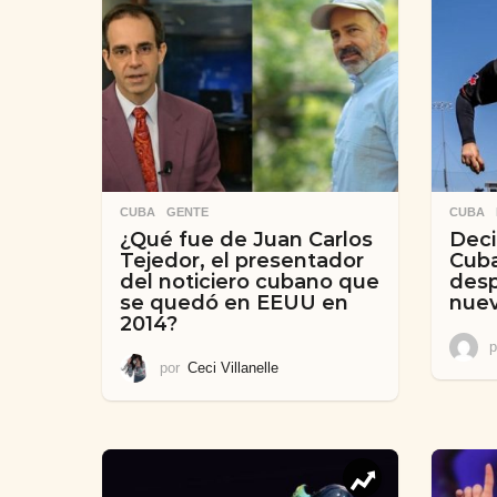
CUBA
,
GENTE
CUBA
¿Qué fue de Juan Carlos
Deci
Tejedor, el presentador
Cuba
del noticiero cubano que
desp
se quedó en EEUU en
nuev
2014?
p
por
Ceci Villanelle