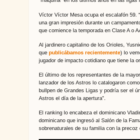
“máquina” en los últimos años en las ligas
Víctor Víctor Mesa ocupa el escalafón 59. 
una gran impresión durante un campamento
que comience la temporada en Clase A o A
Al jardinero capitalino de los Orioles, Yusn
que
publicábamos recientemente
) lo vem
jugador de impacto cotidiano que tiene la or
El último de los representantes de la mayor 
lanzador de los Astros lo catalogaron como 
bullpen de Grandes Ligas y podría ser el ún
Astros el día de la apertura”.
El ranking lo encabeza el dominicano Vladim
dominicano que ingresó al Salón de la Fama
sobrenaturales de su familia con la precoz d