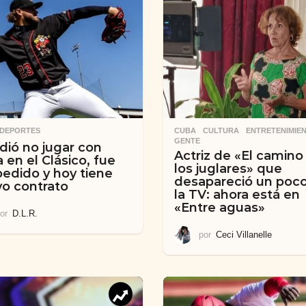
,
DEPORTES
CUBA
,
CULTURA
,
ENTRETENIMIE
GENTE
dió no jugar con
Actriz de «El camino
 en el Clásico, fue
los juglares» que
edido y hoy tiene
desapareció un poc
o contrato
la TV: ahora está en
«Entre aguas»
or
D.L.R.
por
Ceci Villanelle