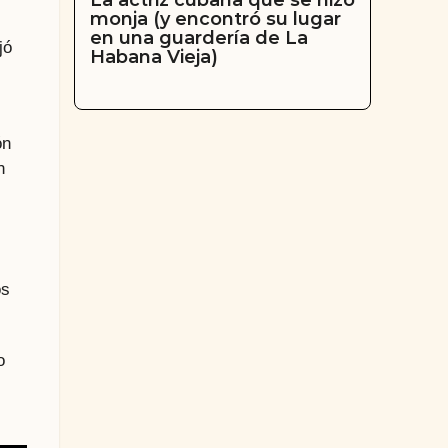
La actriz cubana que se hizo
monja (y encontró su lugar
en una guardería de La
jó
Habana Vieja)
ón
n
os
o