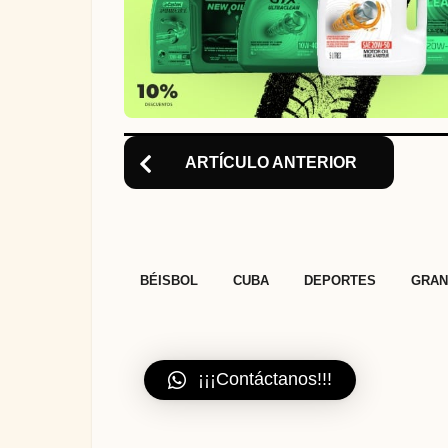
n
ARTÍCULO ANTERIOR
,
,
,
BÉISBOL
CUBA
DEPORTES
GRAN
¡¡¡Contáctanos!!!