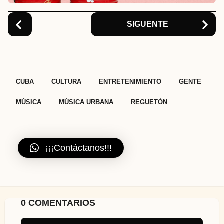
n
SIGUENTE
,
,
,
,
,
,
CUBA
CULTURA
ENTRETENIMIENTO
GENTE
MÚSICA
MÚSICA URBANA
REGUETÓN
¡¡¡Contáctanos!!!
0 COMENTARIOS