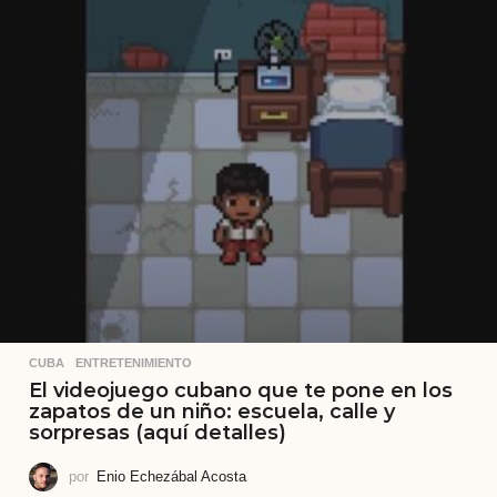
CUBA
,
ENTRETENIMIENTO
El videojuego cubano que te pone en los
zapatos de un niño: escuela, calle y
sorpresas (aquí detalles)
por
Enio Echezábal Acosta