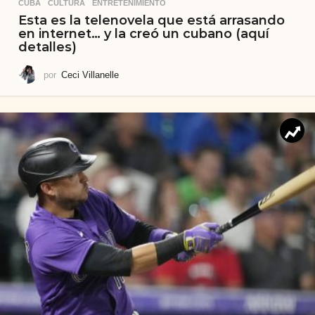
CUBA
,
CULTURA
,
ENTRETENIMIENTO
Esta es la telenovela que está arrasando
en internet… y la creó un cubano (aquí
detalles)
por
Ceci Villanelle