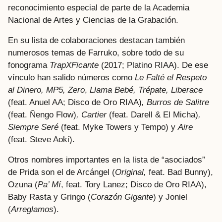
reconocimiento especial de parte de la Academia
Nacional de Artes y Ciencias de la Grabación.
En su lista de colaboraciones destacan también
numerosos temas de Farruko, sobre todo de su
fonograma
TrapXFicante
(2017; Platino RIAA). De ese
vínculo han salido números como
Le Falté el Respeto
al Dinero, MP5, Zero
,
Llama Bebé, Trépate, Liberace
(feat. Anuel AA; Disco de Oro RIAA)
, Burros de Salitre
(feat. Ñengo Flow)
, Cartier
(feat. Darell & El Micha)
,
Siempre Seré
(feat. Myke Towers y Tempo) y
Aire
(feat. Steve Aoki).
Otros nombres importantes en la lista de “asociados”
de Prida son el de Arcángel (
Original,
feat. Bad Bunny),
Ozuna (
Pa’ Mí
, feat. Tory Lanez; Disco de Oro RIAA),
Baby Rasta y Gringo (
Corazón Gigante
) y Joniel
(
Arreglamos
).