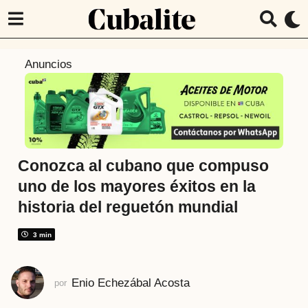
2
Anuncios
a
ñ
o
s
a
t
Conozca al cubano que compuso
r
uno de los mayores éxitos en la
á
historia del reguetón mundial
s
2
3 min
a
ñ
o
Enio Echezábal Acosta
por
s