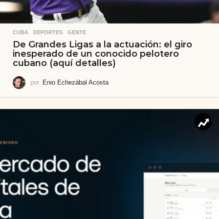
CUBA
,
DEPORTES
,
GENTE
De Grandes Ligas a la actuación: el giro
inesperado de un conocido pelotero
cubano (aquí detalles)
por
Enio Echezábal Acosta