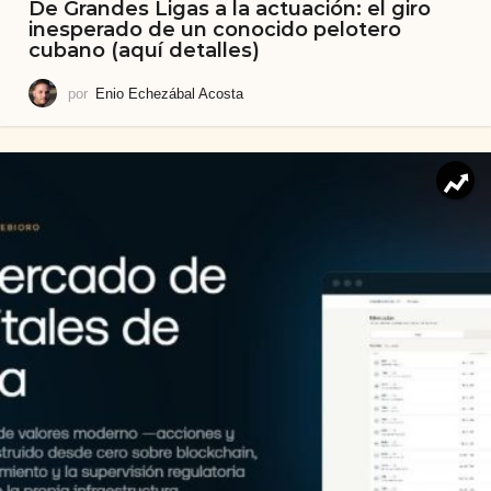
De Grandes Ligas a la actuación: el giro
inesperado de un conocido pelotero
cubano (aquí detalles)
por
Enio Echezábal Acosta