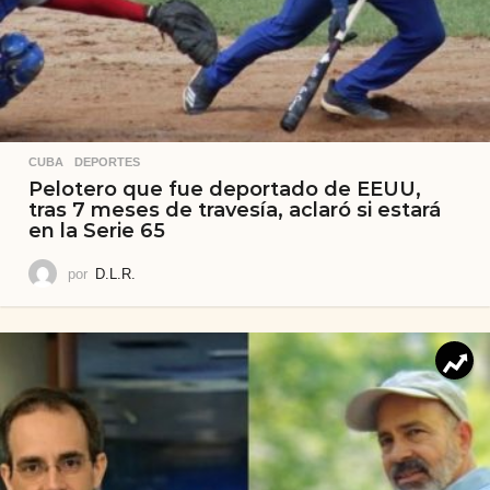
CUBA
,
DEPORTES
Pelotero que fue deportado de EEUU,
tras 7 meses de travesía, aclaró si estará
en la Serie 65
por
D.L.R.