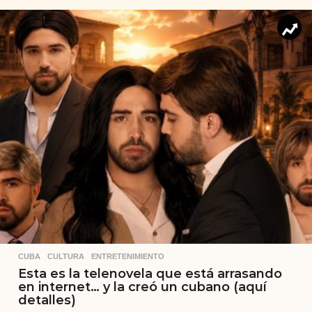
CUBA
,
CULTURA
,
ENTRETENIMIENTO
Esta es la telenovela que está arrasando
en internet… y la creó un cubano (aquí
detalles)