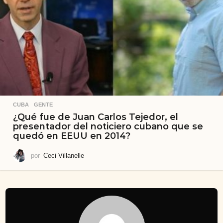
CUBA
,
GENTE
¿Qué fue de Juan Carlos Tejedor, el
presentador del noticiero cubano que se
quedó en EEUU en 2014?
por
Ceci Villanelle