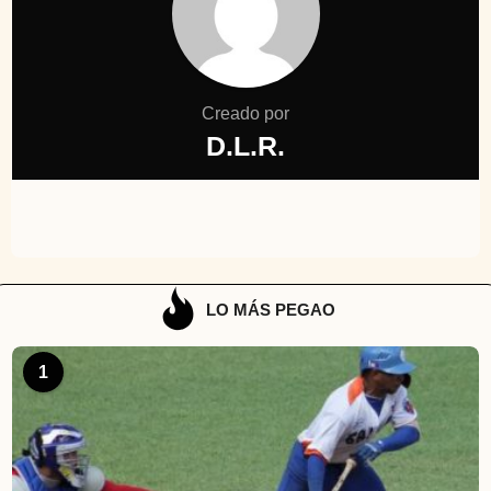
Creado por
D.L.R.
LO MÁS PEGAO
1