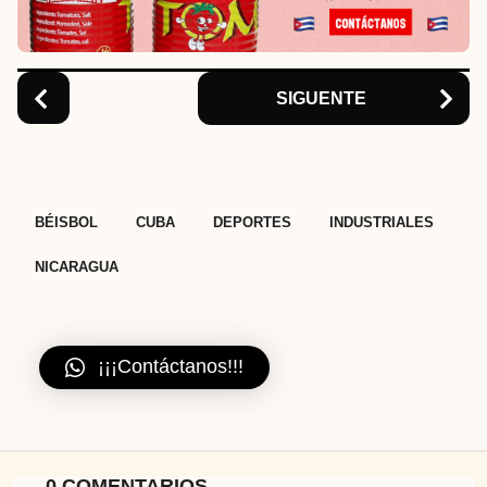
i
o
n
SIGUENTE
,
,
,
,
BÉISBOL
CUBA
DEPORTES
INDUSTRIALES
NICARAGUA
¡¡¡Contáctanos!!!
0 COMENTARIOS