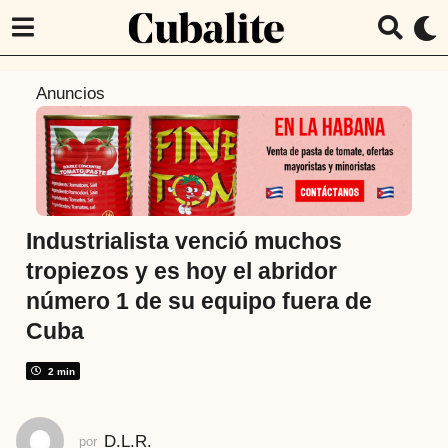
4
Anuncios
a
ñ
o
s
a
t
Industrialista venció muchos
r
tropiezos y es hoy el abridor
á
número 1 de su equipo fuera de
s
Cuba
4
a
2 min
ñ
o
s
D.L.R.
por