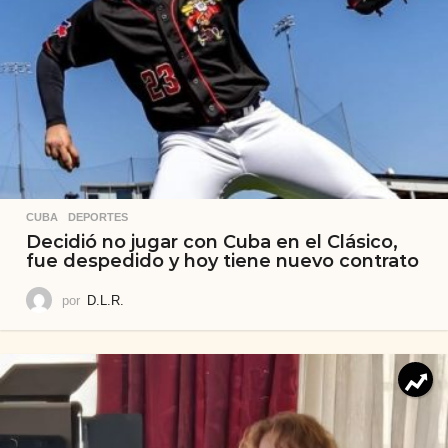
CUBA
,
DEPORTES
Decidió no jugar con Cuba en el Clásico,
fue despedido y hoy tiene nuevo contrato
por
D.L.R.