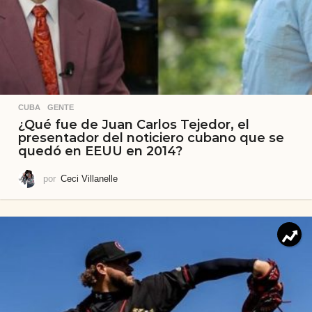
CUBA
,
GENTE
¿Qué fue de Juan Carlos Tejedor, el
presentador del noticiero cubano que se
quedó en EEUU en 2014?
por
Ceci Villanelle