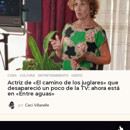
CUBA
,
CULTURA
,
ENTRETENIMIENTO
,
GENTE
Actriz de «El camino de los juglares» que
desapareció un poco de la TV: ahora está
en «Entre aguas»
por
Ceci Villanelle