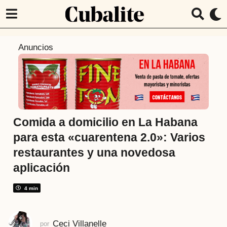
6
Anuncios
a
ñ
o
s
a
t
Comida a domicilio en La Habana
r
para esta «cuarentena 2.0»: Varios
á
restaurantes y una novedosa
s
aplicación
5
a
4 min
ñ
o
s
Ceci Villanelle
por