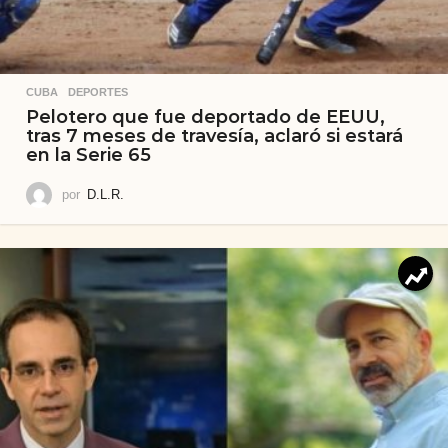
CUBA
,
DEPORTES
Pelotero que fue deportado de EEUU,
tras 7 meses de travesía, aclaró si estará
en la Serie 65
por
D.L.R.