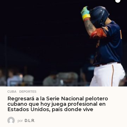
CUBA
,
DEPORTES
Regresará a la Serie Nacional pelotero
cubano que hoy juega profesional en
Estados Unidos, país donde vive
por
D.L.R.