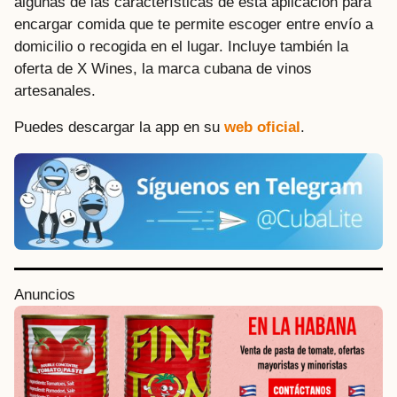
algunas de las características de esta aplicación para
encargar comida que te permite escoger entre envío a
domicilio o recogida en el lugar. Incluye también la
oferta de X Wines, la marca cubana de vinos
artesanales.
Puedes descargar la app en su
web oficial
.
P
Anuncios
o
s
t
P