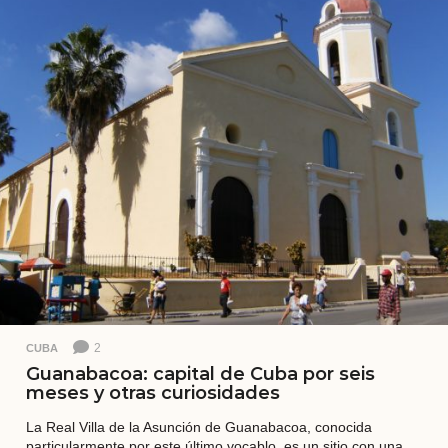
a
t
r
á
s
2
CUBA
Guanabacoa: capital de Cuba por seis
meses y otras curiosidades
La Real Villa de la Asunción de Guanabacoa, conocida
particularmente por este último vocablo, es un sitio con una