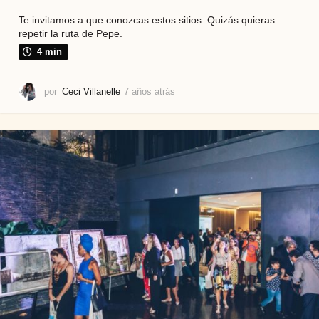
Te invitamos a que conozcas estos sitios. Quizás quieras
repetir la ruta de Pepe.
4 min
por
Ceci Villanelle
7 años atrás
7
a
ñ
o
s
a
t
r
á
s