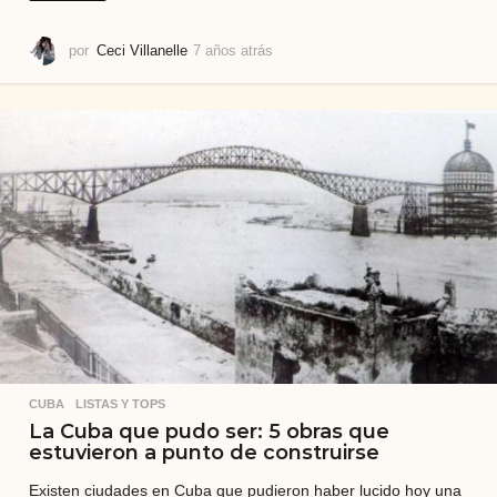
por
Ceci Villanelle
7 años atrás
7
a
ñ
o
s
a
t
r
á
s
CUBA
,
LISTAS Y TOPS
La Cuba que pudo ser: 5 obras que
estuvieron a punto de construirse
Existen ciudades en Cuba que pudieron haber lucido hoy una