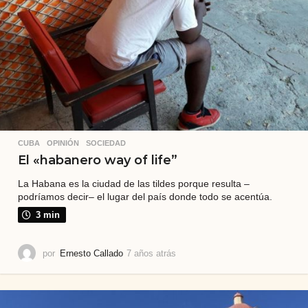
CUBA
,
OPINIÓN
,
SOCIEDAD
El «habanero way of life”
La Habana es la ciudad de las tildes porque resulta –
podríamos decir– el lugar del país donde todo se acentúa.
3 min
por
Ernesto Callado
7 años atrás
7
a
ñ
o
s