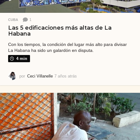
1
CUBA
Las 5 edificaciones más altas de La
Habana
Con los tiempos, la condición del lugar más alto para divisar
La Habana ha sido un galardón en disputa.
4 min
por
Ceci Villanelle
7 años atrás
7
a
ñ
o
s
a
t
r
á
s