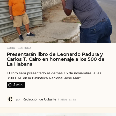
s
CUBA
,
CULTURA
Presentarán libro de Leonardo Padura y
Carlos T. Cairo en homenaje a los 500 de
La Habana
El libro será presentado el viernes 15 de noviembre, a las
3:00 P.M. en la Biblioteca Nacional José Martí.
2 min
por
Redacción de Cubalite
7 años atrás
7
a
ñ
o