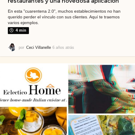
restaurantes y una novedosa aplicación
En esta "cuarentena 2.0", muchos establecimientos no han
querido perder el vínculo con sus clientes. Aquí te traemos
varios ejemplos.
4 min
por
Ceci Villanelle
6 años atrás
5
a
ñ
o
s
a
t
r
á
s