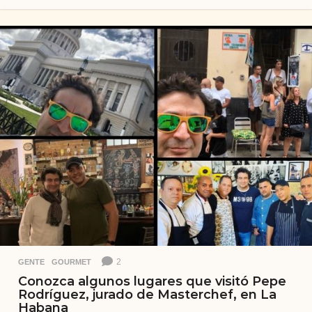
a
ñ
o
s
a
t
r
á
s
2
GENTE
,
GOURMET
Conozca algunos lugares que visitó Pepe
Rodríguez, jurado de Masterchef, en La
Habana