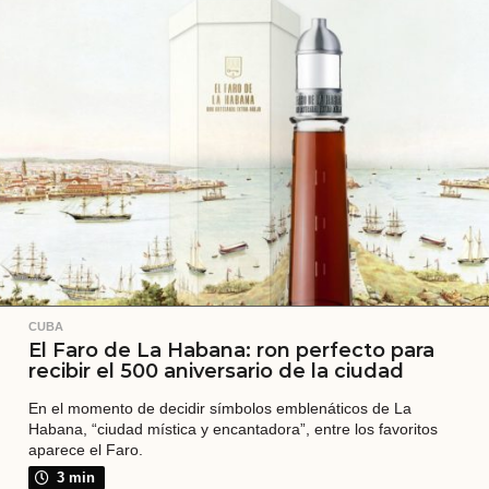
s
a
t
r
á
s
CUBA
El Faro de La Habana: ron perfecto para
recibir el 500 aniversario de la ciudad
En el momento de decidir símbolos emblenáticos de La
Habana, “ciudad mística y encantadora”, entre los favoritos
aparece el Faro.
3 min