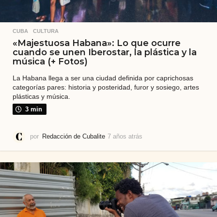
CUBA
,
CULTURA
«Majestuosa Habana»: Lo que ocurre
cuando se unen Iberostar, la plástica y la
música (+ Fotos)
La Habana llega a ser una ciudad definida por caprichosas
categorías pares: historia y posteridad, furor y sosiego, artes
plásticas y música.
3 min
por
Redacción de Cubalite
7 años atrás
7
a
ñ
o
s
a
t
r
á