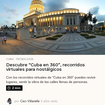
s
CUBA
,
TECNOLOGÍA
Descubre “Cuba en 360”, recorridos
virtuales para nostálgicos
Con los recorridos virtuales de "Cuba en 360" puedes revivir
lugares, sentir la vibra de las calles llenas de personas.
2 min
por
Ceci Villanelle
6 años atrás
6