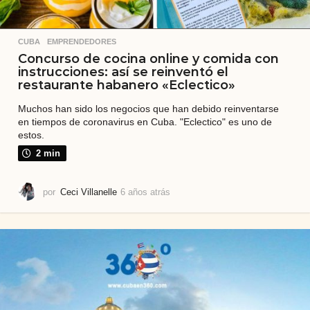
CUBA
,
EMPRENDEDORES
Concurso de cocina online y comida con
instrucciones: así se reinventó el
restaurante habanero «Eclectico»
Muchos han sido los negocios que han debido reinventarse
en tiempos de coronavirus en Cuba. "Eclectico" es uno de
estos.
2 min
por
Ceci Villanelle
6 años atrás
6
a
ñ
o
s
a
t
r
á