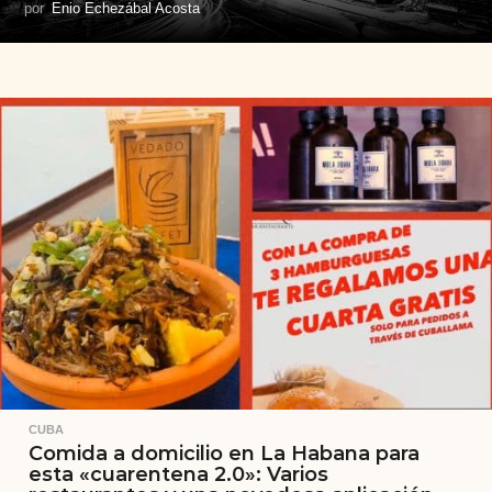
por
Enio Echezábal Acosta
CUBA
Comida a domicilio en La Habana para
esta «cuarentena 2.0»: Varios