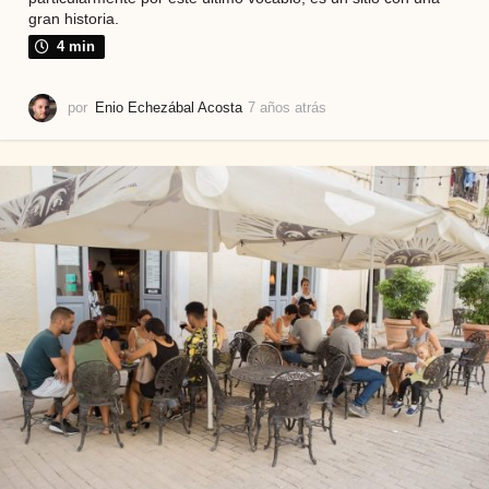
gran historia.
4 min
por
Enio Echezábal Acosta
7 años atrás
7
a
ñ
o
s
a
t
r
á
s