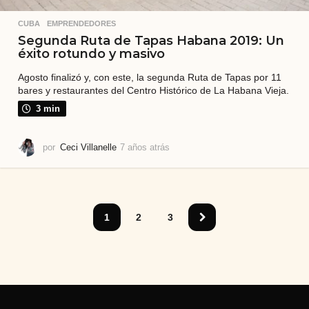
CUBA
,
EMPRENDEDORES
Segunda Ruta de Tapas Habana 2019: Un
éxito rotundo y masivo
Agosto finalizó y, con este, la segunda Ruta de Tapas por 11
bares y restaurantes del Centro Histórico de La Habana Vieja.
3 min
por
Ceci Villanelle
7 años atrás
7
a
ñ
o
s
a
1
2
3
t
r
á
s