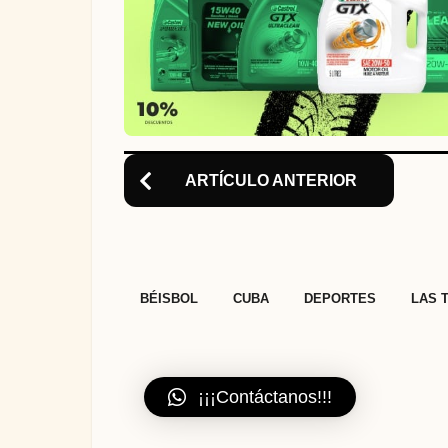
P
a
g
i
n
ARTÍCULO ANTERIOR
a
t
i
o
,
,
,
BÉISBOL
CUBA
DEPORTES
LAS 
n
¡¡¡Contáctanos!!!