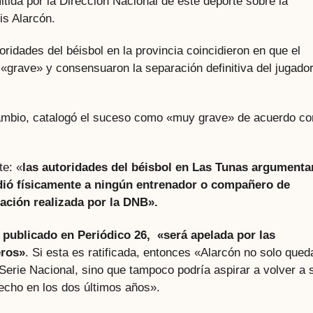
ida por la Dirección Nacional de este deporte sobre la
is Alarcón.
idades del béisbol en la provincia coincidieron en que el
 «grave» y consensuaron la separación definitiva del jugado
ambio, catalogó el suceso como «muy grave» de acuerdo co
te: «
las autoridades del béisbol en Las Tunas argumenta
ió físicamente a ningún entrenador o compañero de
tación realizada por la DNB».
o publicado en Periódico 26, «será apelada por las
eros»
. Si esta es ratificada, entonces «Alarcón no solo qued
Serie Nacional, sino que tampoco podría aspirar a volver a 
hecho en los dos últimos años».