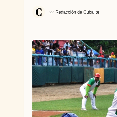
á
s
Redacción de Cubalite
por