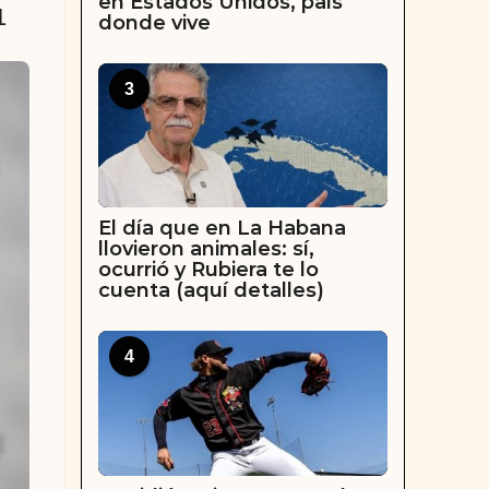
en Estados Unidos, país
1
donde vive
3
El día que en La Habana
llovieron animales: sí,
ocurrió y Rubiera te lo
cuenta (aquí detalles)
4