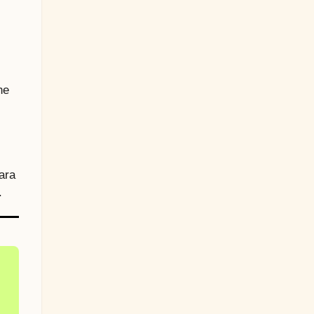
ne
l
ara
.