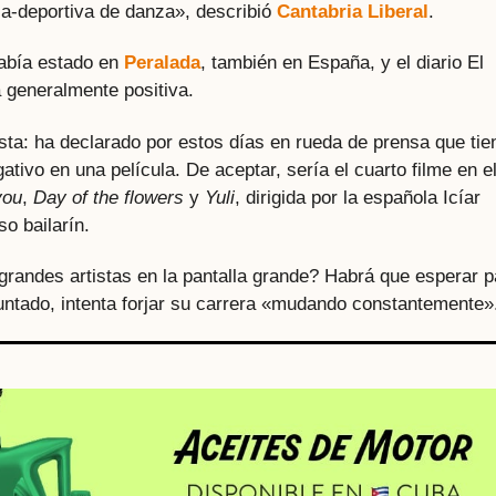
ca-deportiva de danza», describió
Cantabria Liberal
.
había estado en
Peralada
, también en España, y el diario El
a generalmente positiva.
sta: ha declarado por estos días en rueda de prensa que tie
ativo en una película. De aceptar, sería el cuarto filme en e
you
,
Day of the flowers
y
Yuli
, dirigida por la española Icíar
so bailarín.
randes artistas en la pantalla grande? Habrá que esperar p
puntado, intenta forjar su carrera «mudando constantemente»