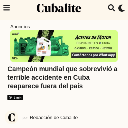
1
Anuncios
a
ñ
o
a
t
r
Campeón mundial que sobrevivió a
á
terrible accidente en Cuba
s
reaparece fuera del país
1
a
2 min
ñ
o
a
Redacción de Cubalite
por
t