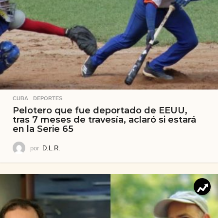
CUBA
,
DEPORTES
Pelotero que fue deportado de EEUU,
tras 7 meses de travesía, aclaró si estará
en la Serie 65
por
D.L.R.