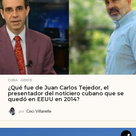
CUBA
,
GENTE
¿Qué fue de Juan Carlos Tejedor, el
presentador del noticiero cubano que se
quedó en EEUU en 2014?
por
Ceci Villanelle