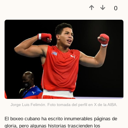
r
0
á
s
Jorge Luis Felimón. Foto tomada del perfil en X de la AIBA.
El boxeo cubano ha escrito innumerables páginas de
gloria, pero algunas historias trascienden los