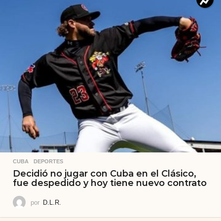
CUBA
,
DEPORTES
Decidió no jugar con Cuba en el Clásico,
fue despedido y hoy tiene nuevo contrato
por
D.L.R.