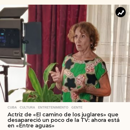
CUBA
,
CULTURA
,
ENTRETENIMIENTO
,
GENTE
Actriz de «El camino de los juglares» que
desapareció un poco de la TV: ahora está
en «Entre aguas»