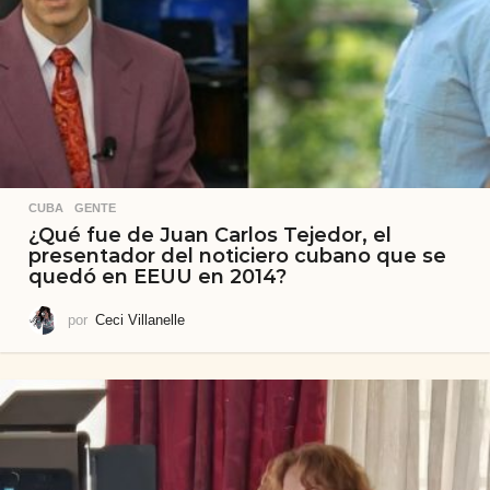
CUBA
,
GENTE
¿Qué fue de Juan Carlos Tejedor, el
presentador del noticiero cubano que se
quedó en EEUU en 2014?
por
Ceci Villanelle