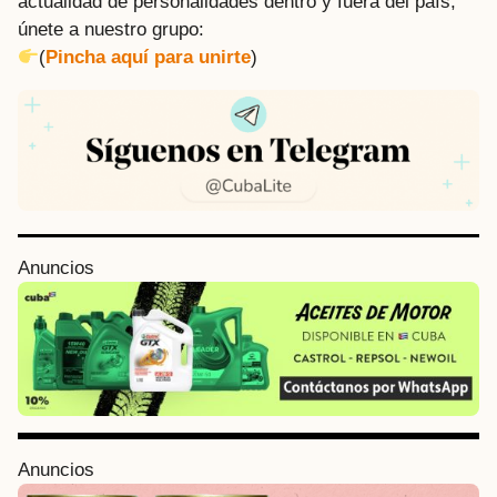
actualidad de personalidades dentro y fuera del país,
únete a nuestro grupo:
(
Pincha aquí para unirte
)
P
Anuncios
o
s
t
P
a
g
i
Anuncios
n