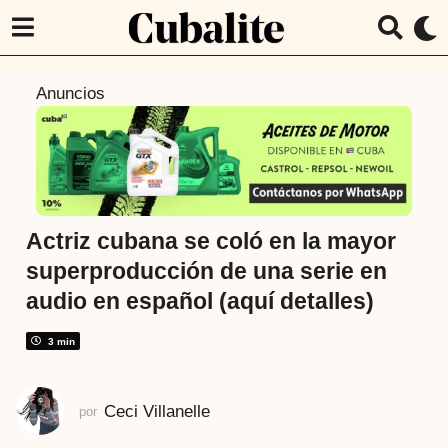
3
Anuncios
m
e
s
e
s
a
Actriz cubana se coló en la mayor
t
superproducción de una serie en
r
audio en español (aquí detalles)
á
s
3 min
3
m
e
Ceci Villanelle
por
s