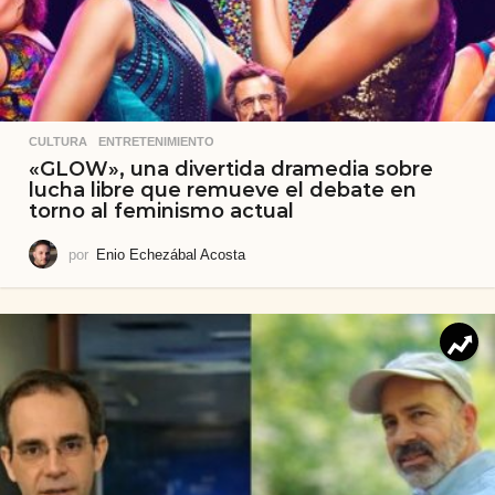
CULTURA
,
ENTRETENIMIENTO
«GLOW», una divertida dramedia sobre
lucha libre que remueve el debate en
torno al feminismo actual
por
Enio Echezábal Acosta