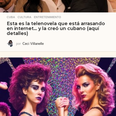
CUBA
,
CULTURA
,
ENTRETENIMIENTO
Esta es la telenovela que está arrasando
en internet… y la creó un cubano (aquí
detalles)
por
Ceci Villanelle