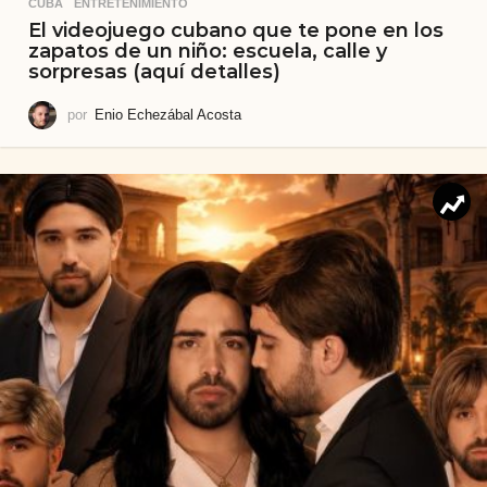
CUBA
,
ENTRETENIMIENTO
El videojuego cubano que te pone en los
zapatos de un niño: escuela, calle y
sorpresas (aquí detalles)
por
Enio Echezábal Acosta