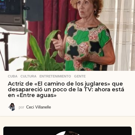
CUBA
,
CULTURA
,
ENTRETENIMIENTO
,
GENTE
Actriz de «El camino de los juglares» que
desapareció un poco de la TV: ahora está
en «Entre aguas»
por
Ceci Villanelle