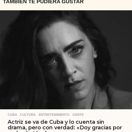
TAMBIÉN TE PUDIERA GUSTAR
CUBA
,
CULTURA
,
ENTRETENIMIENTO
,
GENTE
Actriz se va de Cuba y lo cuenta sin
drama, pero con verdad: «Doy gracias por