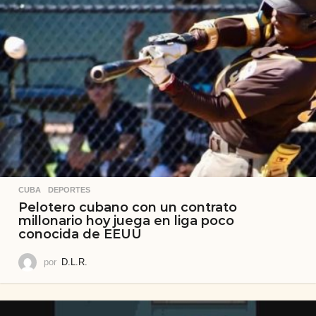
CUBA
,
DEPORTES
Pelotero cubano con un contrato
millonario hoy juega en liga poco
conocida de EEUU
por
D.L.R.