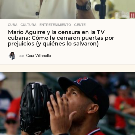
CUBA
,
CULTURA
,
ENTRETENIMIENTO
,
GENTE
Mario Aguirre y la censura en la TV
cubana: Cómo le cerraron puertas por
prejuicios (y quiénes lo salvaron)
por
Ceci Villanelle