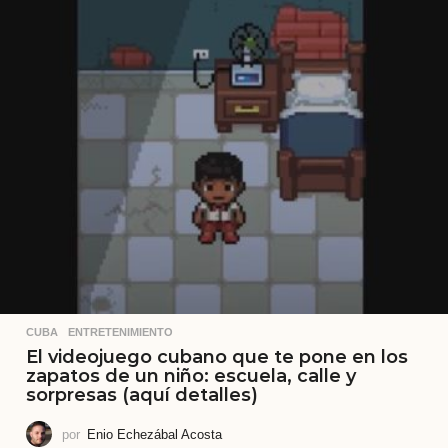
CUBA
,
ENTRETENIMIENTO
El videojuego cubano que te pone en los
zapatos de un niño: escuela, calle y
sorpresas (aquí detalles)
por
Enio Echezábal Acosta