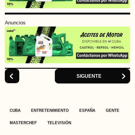
a
g
i
Anuncios
n
a
t
i
o
n
SIGUENTE
,
,
,
,
,
CUBA
ENTRETENIMIENTO
ESPAÑA
GENTE
MASTERCHEF
TELEVISIÓN