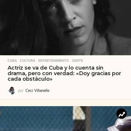
CUBA
,
CULTURA
,
ENTRETENIMIENTO
,
GENTE
Actriz se va de Cuba y lo cuenta sin
drama, pero con verdad: «Doy gracias por
cada obstáculo»
por
Ceci Villanelle