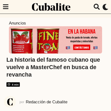
3
Anuncios
m
e
s
e
s
a
La historia del famoso cubano que
t
vuelve a MasterChef en busca de
r
revancha
á
s
4 min
3
m
e
Redacción de Cubalite
por
s