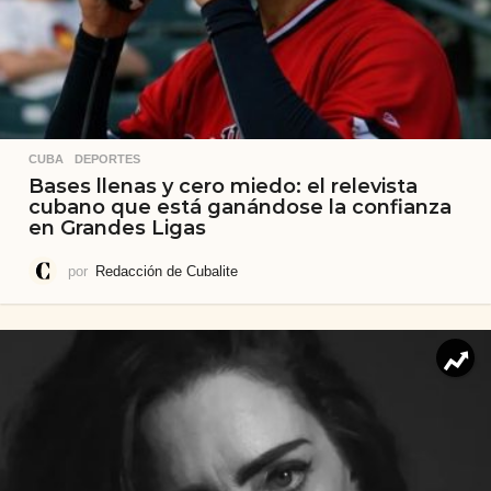
CUBA
,
DEPORTES
Bases llenas y cero miedo: el relevista
cubano que está ganándose la confianza
en Grandes Ligas
por
Redacción de Cubalite