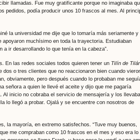
cibir llamadas. Fue muy gratificante porque no imaginaba q
s pedidos, podía producir unos 10 frascos al mes. Al princi
né la universidad me dije que lo tomaría más seriamente y 
 apoyaron muchísimo en toda la trayectoria. Estudiaban
 a ir desarrollando lo que tenía en la cabeza”.
 En las redes sociales todos quieren tener un
Tilín de Tilá
ve dos o tres clientes que no reaccionaron bien cuando vieron
ban, obviamente, pero después cuando lo probaban me seguí
 señora a quien le llevé el aceite y dijo que me pagaría
 Al inicio no cobraba el servicio de mensajería y los llevab
lla lo llegó a probar. Ojalá y se encuentre con nosotros de
es, la mayoría, en extremo satisfechos. “Tuve muy buenos,
orque me compraban como 10 frascos en el mes y eso era lo