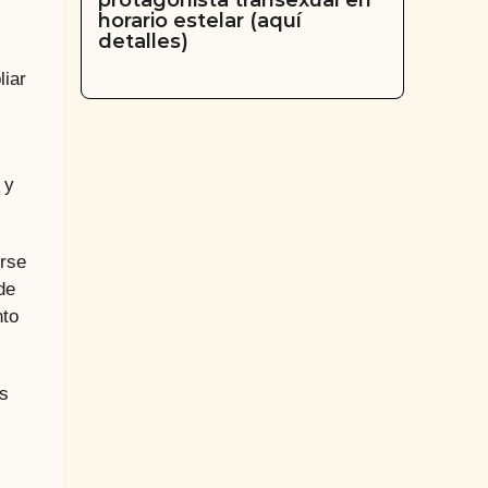
protagonista transexual en
horario estelar (aquí
detalles)
liar
 y
irse
de
nto
os