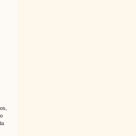
os,
do
da