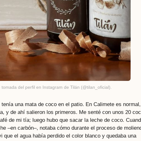
 tomada del perfil en Instagram de Tilán (@tilan_oficial).
tenía una mata de coco en el patio. En Calimete es normal,
a, y de ahí salieron los primeros. Me senté con unos 20 coc
café de mi tía; luego hubo que sacar la leche de coco. Cuan
che –en carbón–, notaba cómo durante el proceso de molien
 que el agua había perdido el color blanco y quedaba una