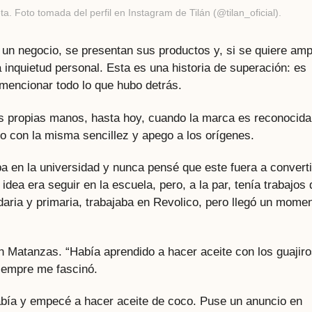
a. Foto tomada del perfil en Instagram de Tilán (@tilan_oficial).
 un negocio, se presentan sus productos y, si se quiere amp
inquietud personal. Esta es una historia de superación: es
 mencionar todo lo que hubo detrás.
 propias manos, hasta hoy, cuando la marca es reconocida
o con la misma sencillez y apego a los orígenes.
a en la universidad y nunca pensé que este fuera a convert
idea era seguir en la escuela, pero, a la par, tenía trabajos 
ria y primaria, trabajaba en Revolico, pero llegó un mome
n Matanzas. “Había aprendido a hacer aceite con los guajir
iempre me fascinó.
sabía y empecé a hacer aceite de coco. Puse un anuncio en