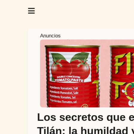
5
Anuncios
a
ñ
o
s
a
t
r
á
s
5
Los secretos que 
a
ñ
Tilán: la humildad 
o