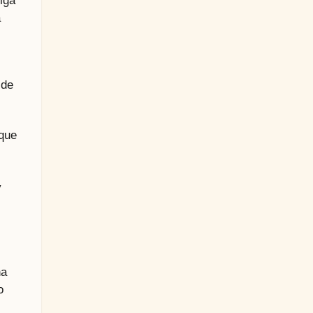
iga
a
 de
 que
y
na
o