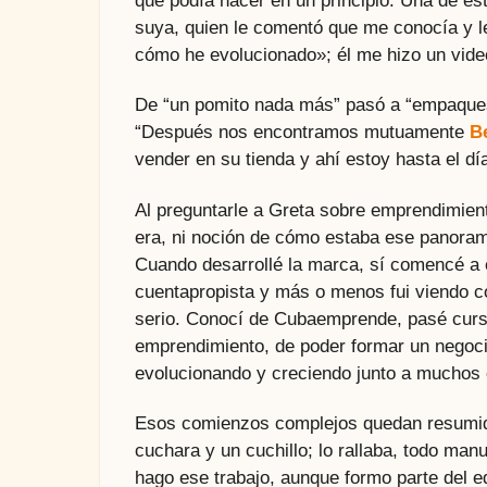
que podía hacer en un principio. Una de es
suya, quien le comentó que me conocía y le 
cómo he evolucionado»; él me hizo un vid
De “un pomito nada más” pasó a “empaques 
“Después nos encontramos mutuamente
B
vender en su tienda y ahí estoy hasta el dí
Al preguntarle a Greta sobre emprendimient
era, ni noción de cómo estaba ese panora
Cuando desarrollé la marca, sí comencé a
cuentapropista y más o menos fui viendo c
serio. Conocí de Cubaemprende, pasé curs
emprendimiento, de poder formar un negoci
evolucionando y creciendo junto a muchos ot
Esos comienzos complejos quedan resumido
cuchara y un cuchillo; lo rallaba, todo m
hago ese trabajo, aunque formo parte del e