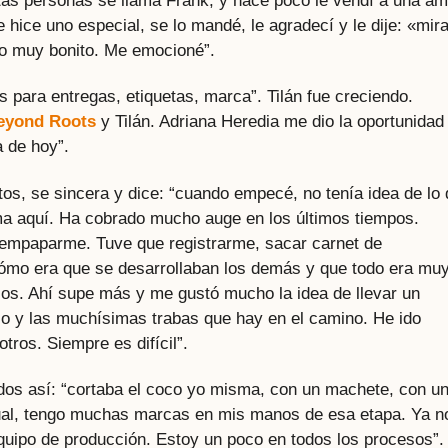
tas personas se llama Frank, y hace poco le vendí a una am
hice uno especial, se lo mandé, le agradecí y le dije: «mir
eo muy bonito. Me emocioné”.
para entregas, etiquetas, marca”. Tilán fue creciendo.
eyond Roots
y Tilán. Adriana Heredia me dio la oportunidad
a de hoy”.
os, se sincera y dice: “cuando empecé, no tenía idea de lo
ma aquí. Ha cobrado mucho auge en los últimos tiempos.
 empaparme. Tuve que registrarme, sacar carnet de
ómo era que se desarrollaban los demás y que todo era mu
os. Ahí supe más y me gustó mucho la idea de llevar un
o y las muchísimas trabas que hay en el camino. He ido
ros. Siempre es difícil”.
s así: “cortaba el coco yo misma, con un machete, con u
anual, tengo muchas marcas en mis manos de esa etapa. Ya n
quipo de producción. Estoy un poco en todos los procesos”.