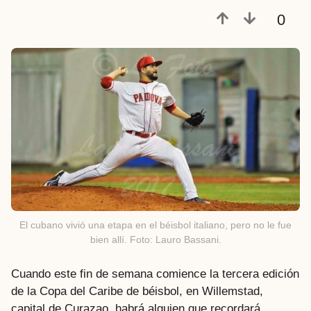
a
0
t
r
á
s
El cubano vivió una etapa en el béisbol italiano, pero no le fue
bien allí. Foto: Lauro Bassani.
Cuando este fin de semana comience la tercera edición
de la Copa del Caribe de béisbol, en Willemstad,
capital de Curazao, habrá alguien que recordará