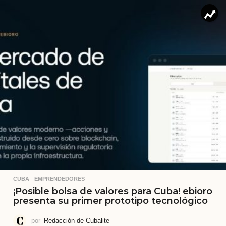
CUBA
,
EMPRENDEDORES
¡Posible bolsa de valores para Cuba! ebioro
presenta su primer prototipo tecnológico
por
Redacción de Cubalite