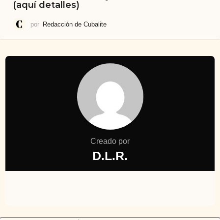
(aquí detalles)
por
Redacción de Cubalite
Creado por
D.L.R.