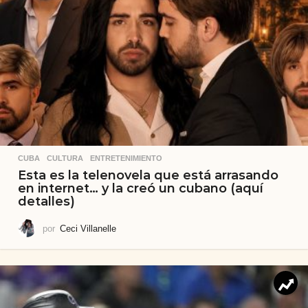
CUBA
,
CULTURA
,
ENTRETENIMIENTO
Esta es la telenovela que está arrasando
en internet… y la creó un cubano (aquí
detalles)
por
Ceci Villanelle