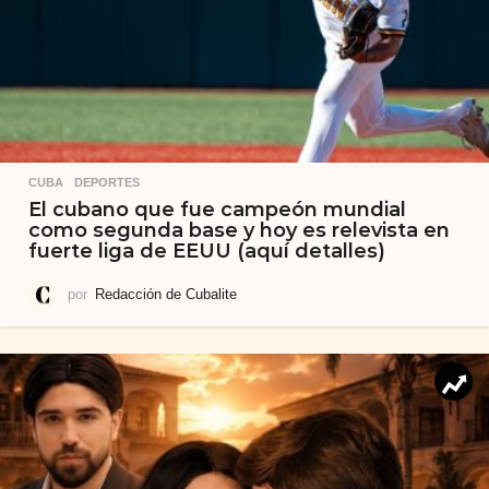
CUBA
,
DEPORTES
El cubano que fue campeón mundial
como segunda base y hoy es relevista en
fuerte liga de EEUU (aquí detalles)
por
Redacción de Cubalite