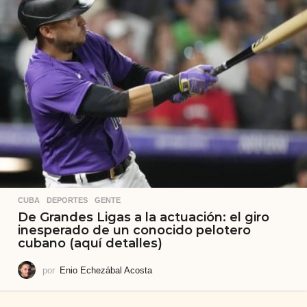
CUBA
,
DEPORTES
,
GENTE
De Grandes Ligas a la actuación: el giro
inesperado de un conocido pelotero
cubano (aquí detalles)
por
Enio Echezábal Acosta