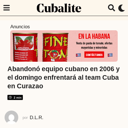
5
Anuncios
a
ñ
o
s
a
t
Abandonó equipo cubano en 2006 y
r
el domingo enfrentará al team Cuba
á
en Curazao
s
5
2 min
a
ñ
o
D.L.R.
por
s