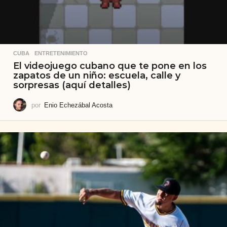
CUBA
,
ENTRETENIMIENTO
El videojuego cubano que te pone en los
zapatos de un niño: escuela, calle y
sorpresas (aquí detalles)
por
Enio Echezábal Acosta