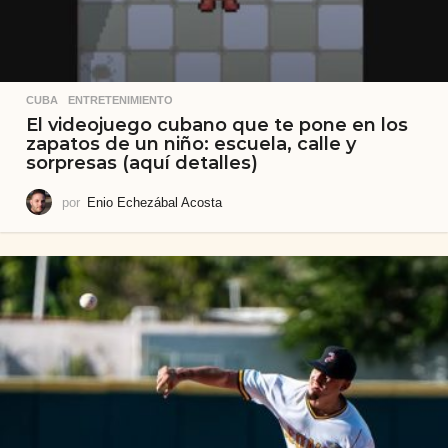
CUBA
,
ENTRETENIMIENTO
El videojuego cubano que te pone en los
zapatos de un niño: escuela, calle y
sorpresas (aquí detalles)
por
Enio Echezábal Acosta