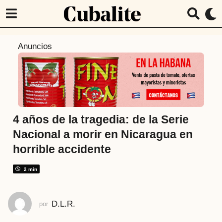
5
Anuncios
m
e
s
e
s
a
4 años de la tragedia: de la Serie
t
Nacional a morir en Nicaragua en
r
horrible accidente
á
s
2 min
5
m
e
D.L.R.
por
s