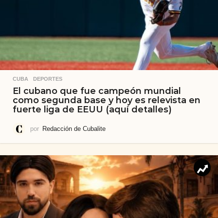
CUBA
,
DEPORTES
El cubano que fue campeón mundial
como segunda base y hoy es relevista en
fuerte liga de EEUU (aquí detalles)
por
Redacción de Cubalite