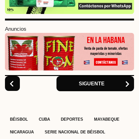
P
a
g
i
Anuncios
n
a
t
i
o
n
SIGUENTE
,
,
,
,
,
BÉISBOL
CUBA
DEPORTES
MAYABEQUE
NICARAGUA
SERIE NACIONAL DE BÉISBOL