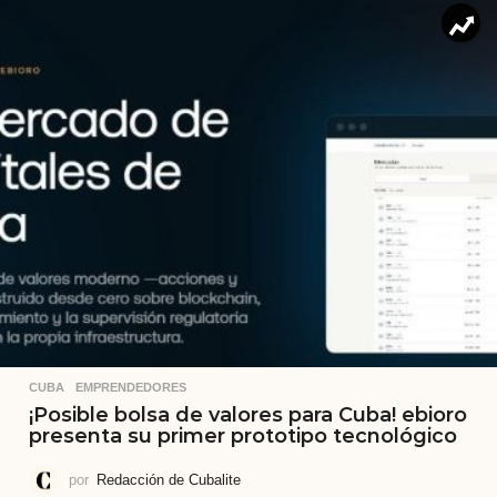
CUBA
,
EMPRENDEDORES
¡Posible bolsa de valores para Cuba! ebioro
presenta su primer prototipo tecnológico
por
Redacción de Cubalite