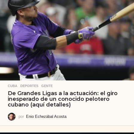
CUBA
,
DEPORTES
,
GENTE
De Grandes Ligas a la actuación: el giro
inesperado de un conocido pelotero
cubano (aquí detalles)
por
Enio Echezábal Acosta