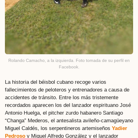
Rolando Camacho, a la izquierda. Foto tomada de su perfil en
Facebook.
La historia del béisbol cubano recoge varios
fallecimientos de peloteros y entrenadores a causa de
accidentes de tránsito. Entre los más tristemente
recordados aparecen los del lanzador espirituano José
Antonio Huelga, el pitcher zurdo habanero Santiago
“Changa” Mederos, el antesalista avileño-camagüeyano
Miguel Caldés, los serpentineros artemiseños
Yadier
Pedroso
y Miguel Alfredo González y el lanzador