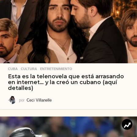
CUBA
,
CULTURA
,
ENTRETENIMIENTO
Esta es la telenovela que está arrasando
en internet… y la creó un cubano (aquí
detalles)
por
Ceci Villanelle