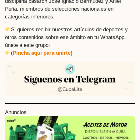
disciplina pasaron José Ignacio Bermúdez y Aniel
Peña, miembros de selecciones nacionales en
categorías inferiores.
Si quieres recibir nuestros artículos de deportes y
otros contenidos sobre ese ámbito en tu WhatsApp,
únete a este grupo:
(
Pincha aquí para unirte
)
P
Anuncios
o
s
t