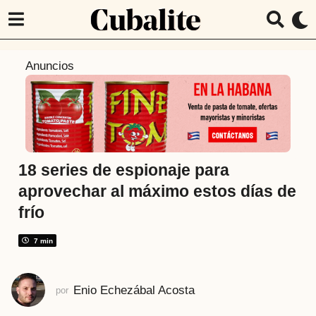
3
Anuncios
a
ñ
o
s
a
t
18 series de espionaje para
r
aprovechar al máximo estos días de
á
frío
s
3
7 min
a
ñ
o
Enio Echezábal Acosta
por
s