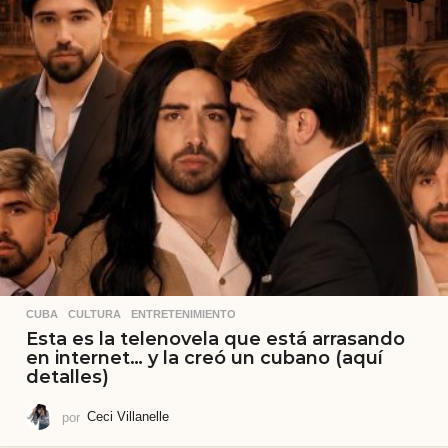
CUBA
,
CULTURA
,
ENTRETENIMIENTO
Esta es la telenovela que está arrasando
en internet… y la creó un cubano (aquí
detalles)
por
Ceci Villanelle