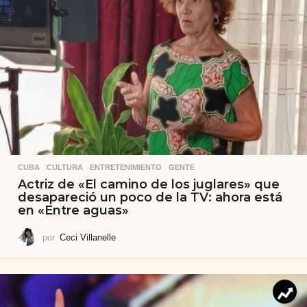
CUBA
,
CULTURA
,
ENTRETENIMIENTO
,
GENTE
Actriz de «El camino de los juglares» que
desapareció un poco de la TV: ahora está
en «Entre aguas»
por
Ceci Villanelle