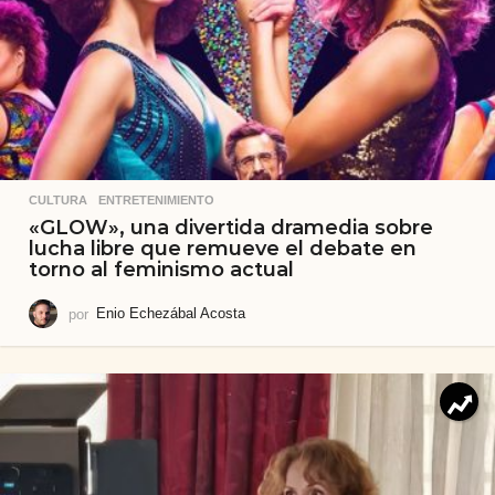
CULTURA
,
ENTRETENIMIENTO
«GLOW», una divertida dramedia sobre
lucha libre que remueve el debate en
torno al feminismo actual
por
Enio Echezábal Acosta