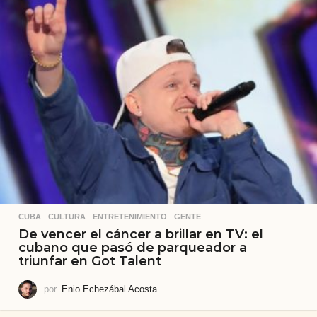
CUBA
,
CULTURA
,
ENTRETENIMIENTO
,
GENTE
De vencer el cáncer a brillar en TV: el
cubano que pasó de parqueador a
triunfar en Got Talent
por
Enio Echezábal Acosta