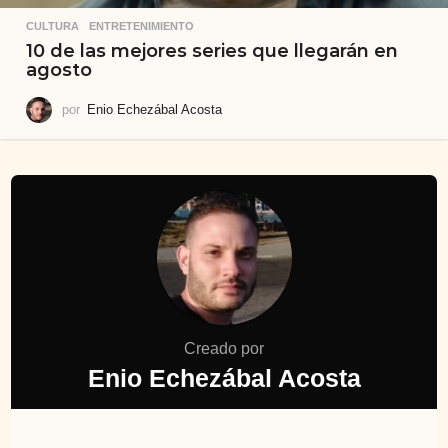
CULTURA
,
ENTRETENIMIENTO
10 de las mejores series que llegarán en
agosto
por
Enio Echezábal Acosta
Creado por
Enio Echezábal Acosta