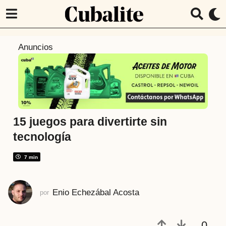
7
Anuncios
a
ñ
o
s
a
t
15 juegos para divertirte sin
r
tecnología
á
s
7 min
7
a
Enio Echezábal Acosta
por
ñ
o
s
0