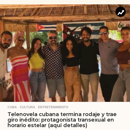
CUBA
,
CULTURA
,
ENTRETENIMIENTO
Telenovela cubana termina rodaje y trae
giro inédito: protagonista transexual en
horario estelar (aquí detalles)