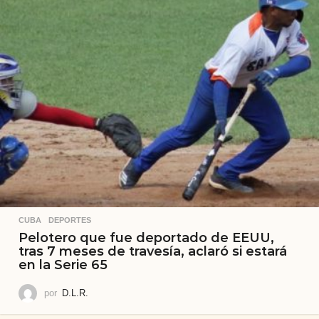
CUBA
,
DEPORTES
Pelotero que fue deportado de EEUU,
tras 7 meses de travesía, aclaró si estará
en la Serie 65
por
D.L.R.