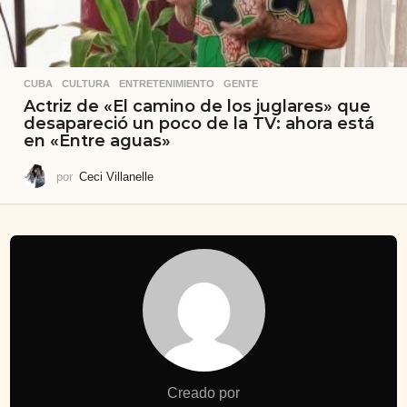
CUBA
,
CULTURA
,
ENTRETENIMIENTO
,
GENTE
Actriz de «El camino de los juglares» que
desapareció un poco de la TV: ahora está
en «Entre aguas»
por
Ceci Villanelle
Creado por