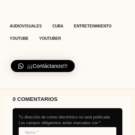
n
a
t
,
,
,
,
AUDIOVISUALES
CUBA
ENTRETENIMIENTO
i
o
YOUTUBE
YOUTUBER
n
¡¡¡Contáctanos!!!
0 COMENTARIOS
Tu dirección de correo electrónico no será publicada.
Los campos obligatorios están marcados con
*