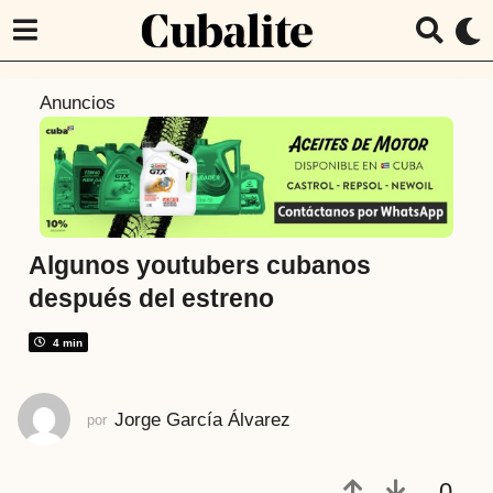
8
Anuncios
a
ñ
o
s
a
t
Algunos youtubers cubanos
r
después del estreno
á
s
4 min
8
a
Jorge García Álvarez
por
ñ
o
s
0