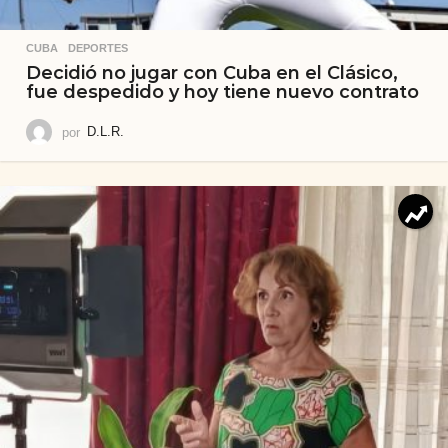
CUBA
,
DEPORTES
Decidió no jugar con Cuba en el Clásico,
fue despedido y hoy tiene nuevo contrato
por
D.L.R.