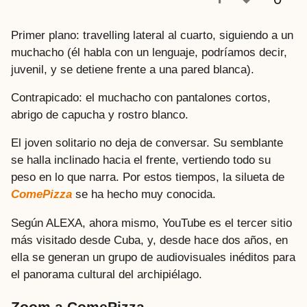
a
t
Primer plano: travelling lateral al cuarto, siguiendo a un
r
muchacho (él habla con un lenguaje, podríamos decir,
á
juvenil, y se detiene frente a una pared blanca).
s
Contrapicado: el muchacho con pantalones cortos,
abrigo de capucha y rostro blanco.
El joven solitario no deja de conversar. Su semblante
se halla inclinado hacia el frente, vertiendo todo su
peso en lo que narra. Por estos tiempos, la silueta de
ComePizza
se ha hecho muy conocida.
Según ALEXA, ahora mismo, YouTube es el tercer sitio
más visitado desde Cuba, y, desde hace dos años, en
ella se generan un grupo de audiovisuales inéditos para
el panorama cultural del archipiélago.
Zoom a ComePizza