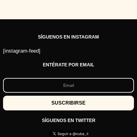
s
a
t
r
á
s
SÍGUENOS EN INSTAGRAM
[instagram-feed]
ENTÉRATE POR EMAIL
SÍGUENOS EN TWITTER