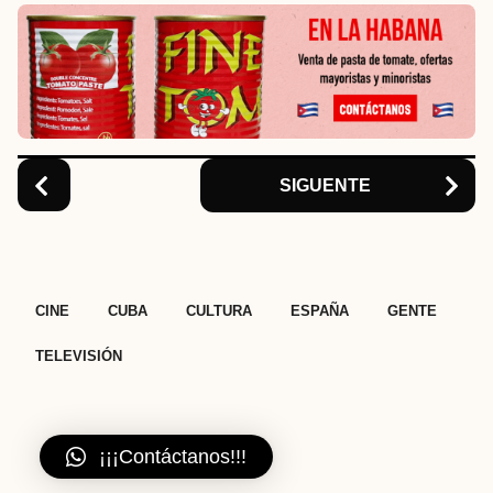
n
a
t
i
o
n
SIGUENTE
,
,
,
,
,
CINE
CUBA
CULTURA
ESPAÑA
GENTE
TELEVISIÓN
¡¡¡Contáctanos!!!