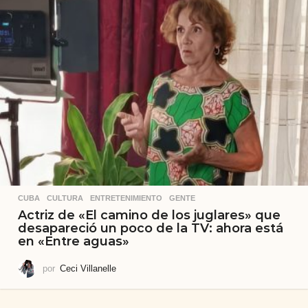
CUBA
,
CULTURA
,
ENTRETENIMIENTO
,
GENTE
Actriz de «El camino de los juglares» que
desapareció un poco de la TV: ahora está
en «Entre aguas»
por
Ceci Villanelle