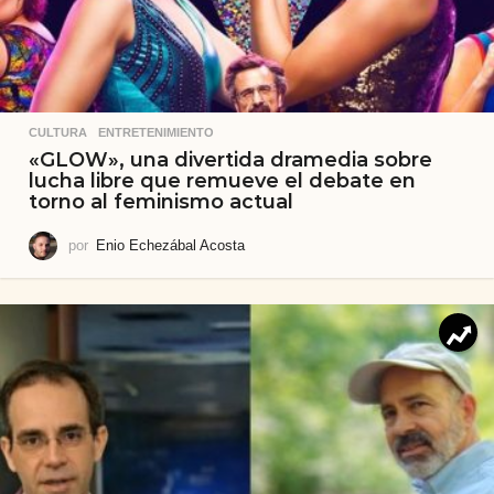
CULTURA
,
ENTRETENIMIENTO
«GLOW», una divertida dramedia sobre
lucha libre que remueve el debate en
torno al feminismo actual
por
Enio Echezábal Acosta