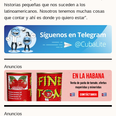
historias pequeñas que nos suceden a los
latinoamericanos. Nosotros tenemos muchas cosas
que contar y ahí es donde yo quiero estar”.
P
Anuncios
o
s
t
P
a
g
i
Anuncios