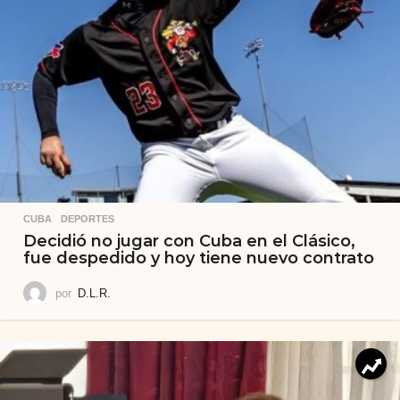
CUBA
,
DEPORTES
Decidió no jugar con Cuba en el Clásico,
fue despedido y hoy tiene nuevo contrato
por
D.L.R.