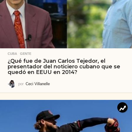
CUBA
,
GENTE
¿Qué fue de Juan Carlos Tejedor, el
presentador del noticiero cubano que se
quedó en EEUU en 2014?
por
Ceci Villanelle