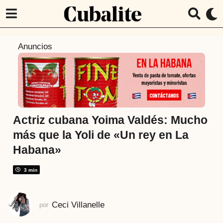
5
Anuncios
a
ñ
o
s
a
t
Actriz cubana Yoima Valdés: Mucho
r
más que la Yoli de «Un rey en La
á
Habana»
s
5
3 min
a
ñ
o
Ceci Villanelle
por
s