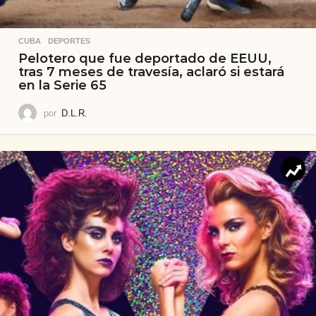
CUBA
,
DEPORTES
Pelotero que fue deportado de EEUU,
tras 7 meses de travesía, aclaró si estará
en la Serie 65
por
D.L.R.