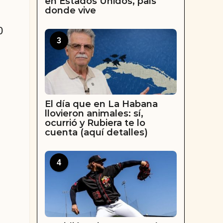
en Estados Unidos, país
donde vive
0
3
El día que en La Habana
llovieron animales: sí,
ocurrió y Rubiera te lo
cuenta (aquí detalles)
4