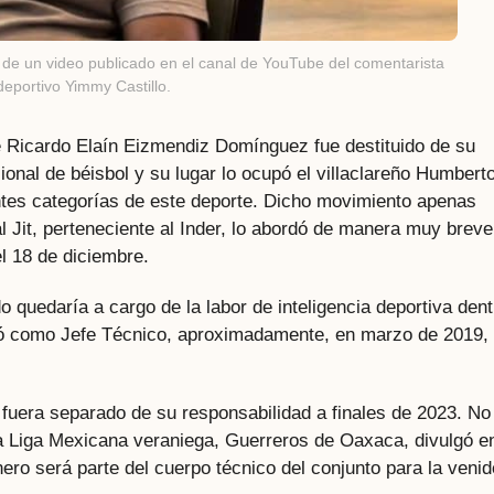
 de un video publicado en el canal de YouTube del comentarista
deportivo Yimmy Castillo.
e Ricardo Elaín Eizmendiz Domínguez fue destituido de su
onal de béisbol y su lugar lo ocupó el villaclareño Humbert
ntes categorías de este deporte. Dicho movimiento apenas
al Jit, perteneciente al Inder, lo abordó de manera muy breve
el 18 de diciembre.
 quedaría a cargo de la labor de inteligencia deportiva dent
ó como Jefe Técnico, aproximadamente, en marzo de 2019,
fuera separado de su responsabilidad a finales de 2023. No
 la Liga Mexicana veraniega, Guerreros de Oaxaca, divulgó e
ero será parte del cuerpo técnico del conjunto para la venid