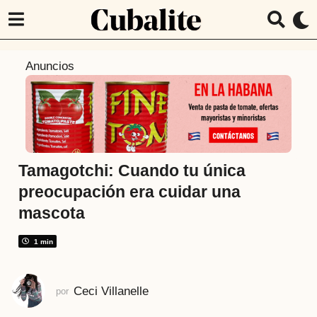
7
Anuncios
a
ñ
o
s
a
t
Tamagotchi: Cuando tu única
r
preocupación era cuidar una
á
mascota
s
7
1 min
a
ñ
o
Ceci Villanelle
por
s