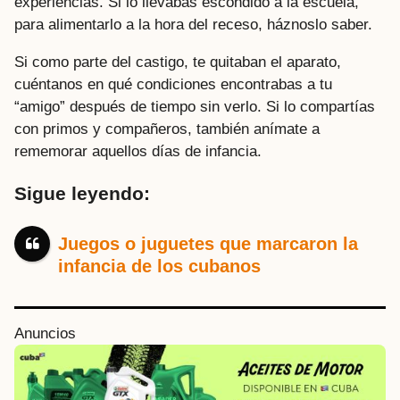
experiencias. Si lo llevabas escondido a la escuela,
para alimentarlo a la hora del receso, háznoslo saber.
Si como parte del castigo, te quitaban el aparato,
cuéntanos en qué condiciones encontrabas a tu
“amigo” después de tiempo sin verlo. Si lo compartías
con primos y compañeros, también anímate a
rememorar aquellos días de infancia.
Sigue leyendo:
Juegos o juguetes que marcaron la
infancia de los cubanos
P
Anuncios
o
s
t