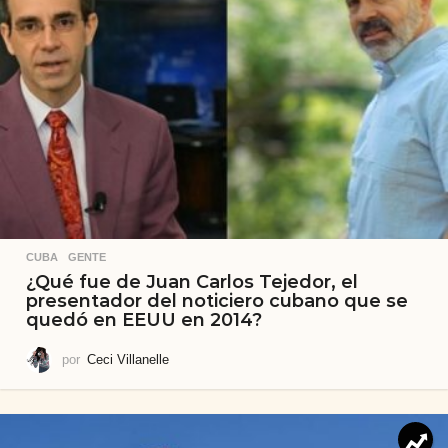
CUBA
,
GENTE
¿Qué fue de Juan Carlos Tejedor, el
presentador del noticiero cubano que se
quedó en EEUU en 2014?
por
Ceci Villanelle