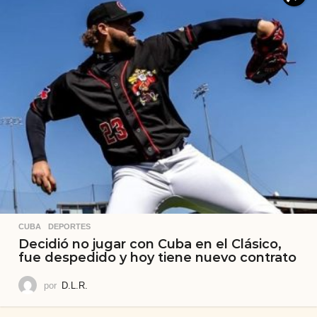
CUBA
,
DEPORTES
Decidió no jugar con Cuba en el Clásico,
fue despedido y hoy tiene nuevo contrato
por
D.L.R.