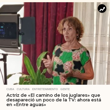
CUBA
,
CULTURA
,
ENTRETENIMIENTO
,
GENTE
Actriz de «El camino de los juglares» que
desapareció un poco de la TV: ahora está
en «Entre aguas»