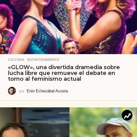
CULTURA
,
ENTRETENIMIENTO
«GLOW», una divertida dramedia sobre
lucha libre que remueve el debate en
torno al feminismo actual
por
Enio Echezábal Acosta