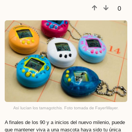
a
0
t
r
á
s
Así lucían los tamagotchis. Foto tomada de FayerWayer.
A finales de los 90 y a inicios del nuevo milenio, puede
que mantener viva a una mascota haya sido tu única