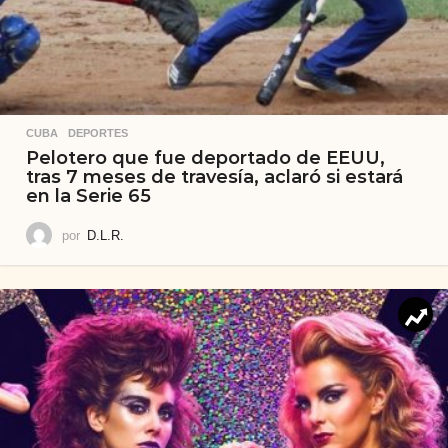
CUBA
,
DEPORTES
Pelotero que fue deportado de EEUU,
tras 7 meses de travesía, aclaró si estará
en la Serie 65
por
D.L.R.