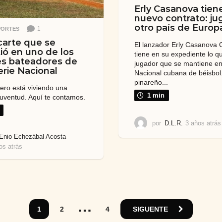
Erly Casanova tien
nuevo contrato: ju
otro país de Europ
1
PORTES
carte que se
El lanzador Erly Casanova 
tió en uno de los
tiene en su expediente lo q
s bateadores de
jugador que se mantiene en
erie Nacional
Nacional cubana de béisbol.
pinareño...
tero está viviendo una
1 min
uventud. Aquí te contamos.
por
D.L.R.
3 años atrás
Enio Echezábal Acosta
os atrás
3
a
ñ
o
s
a
…
t
1
2
4
SIGUENTE
r
á