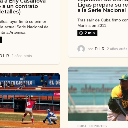
á a Erly Casanova
Ligas prepara su r
 a un contrato
a la Serie Nacional
detalles)
Tras salir de Cuba firmó con
años, ayer firmó su primer
Marlins en 2011.
 la actual Serie Nacional de
rente a Artemisa.
2 min
por
D.L.R.
2 años atrás
D.L.R.
2 años atrás
2
a
ñ
o
s
a
t
r
á
s
CUBA
,
DEPORTES