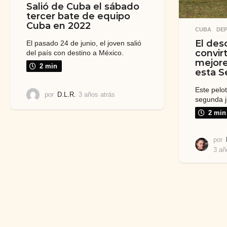
Salió de Cuba el sábado
tercer bate de equipo
Cuba en 2022
CUBA
,
DE
El des
El pasado 24 de junio, el joven salió
convir
del país con destino a México.
mejore
2 min
esta S
Este pelo
por
D.L.R.
3 años atrás
3
segunda j
a
2 min
ñ
o
s
por
a
3 añ
t
r
á
s