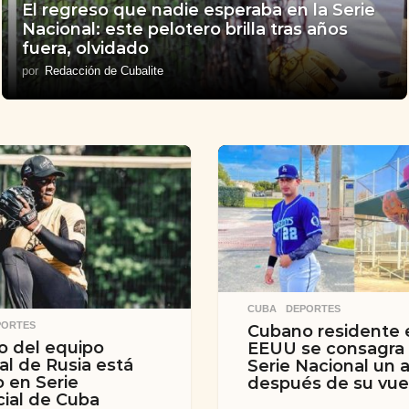
El regreso que nadie esperaba en la Serie
Nacional: este pelotero brilla tras años
fuera, olvidado
por
Redacción de Cubalite
CUBA
,
DEPORTES
PORTES
Cubano residente 
 del equipo
EEUU se consagra 
al de Rusia está
Serie Nacional un 
o en Serie
después de su vue
cial de Cuba