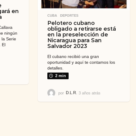
e
gará en
CUBA
,
DEPORTES
a
Pelotero cubano
Callava
obligado a retirarse está
ue ningún
en la preselección de
 la Serie
Nicaragua para San
 El
Salvador 2023
El cubano recibió una gran
oportunidad y aquí te contamos los
detalles.
3
2 min
a
ñ
o
por
D.L.R.
3 años atrás
3
s
a
a
ñ
t
o
r
s
á
a
s
t
r