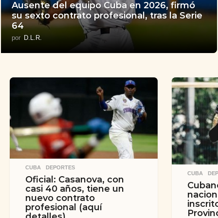
Ausente del equipo Cuba en 2026, firmó
su sexto contrato profesional, tras la Serie
64
por
D.L.R.
CUBA
,
DEPORTES
CUBA
,
DE
Oficial: Casanova, con
Cubano
casi 40 años, tiene un
nacion
nuevo contrato
inscrit
profesional (aquí
Provin
detalles)