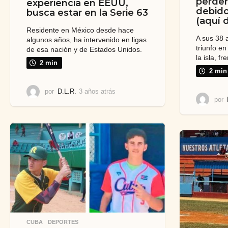
perder
experiencia en EEUU,
debido
busca estar en la Serie 63
(aquí 
Residente en México desde hace
A sus 38 
algunos años, ha intervenido en ligas
triunfo en
de esa nación y de Estados Unidos.
la isla, f
2 min
2 min
por
D.L.R.
3 años atrás
3
por
a
ñ
o
s
a
t
r
á
s
CUBA
,
DEPORTES