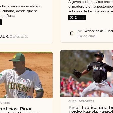
Al joven se le ha visto enc
a lleva varios años alejado
el madero y en la postemp
ol cubano, desde que se
sido uno de los líderes de s
ó en Rusia.
2 min
por
Redacción de Cubal
2 años atrás
2
D.L.R.
2 años atrás
2
a
a
ñ
ñ
o
o
s
s
a
a
t
t
r
r
á
á
s
s
CUBA
,
DEPORTES
PORTES
Pinar fabrica una 
oticias: Pinar
Expitcher de Gran