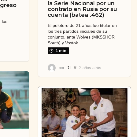
la Serie Nacional por un
egreso
contrato en Rusia por su
cuenta (batea .462)
 los
El pelotero de 21 años fue titular en
los tres partidos iniciales de su
conjunto, ante Wolves (MKSSHOR
South) y Vostok.
1 min
2
a
ñ
por
D.L.R.
2 años atrás
2
o
a
s
ñ
a
o
t
s
r
a
á
t
s
r
á
s