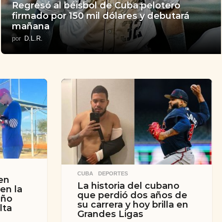
Regresó al béisbol de Cuba pelotero
firmado por 150 mil dólares y debutará
mañana
por
D.L.R.
CUBA
,
DEPORTES
en
La historia del cubano
en la
que perdió dos años de
año
su carrera y hoy brilla en
lta
Grandes Ligas