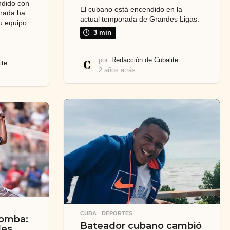
endido con
El cubano está encendido en la
orada ha
actual temporada de Grandes Ligas.
u equipo.
3 min
por
Redacción de Cubalite
ite
2 años atrás
2
a
ñ
o
s
a
t
r
á
s
CUBA
,
DEPORTES
bomba:
Bateador cubano cambió
des