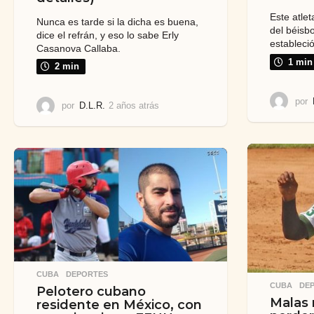
Este atlet
Nunca es tarde si la dicha es buena,
del béisb
dice el refrán, y eso lo sabe Erly
estableci
Casanova Callaba.
1 min
2 min
por
por
D.L.R.
2 años atrás
2
a
ñ
o
s
a
t
r
á
s
CUBA
,
DEPORTES
CUBA
,
DE
Pelotero cubano
Malas n
residente en México, con