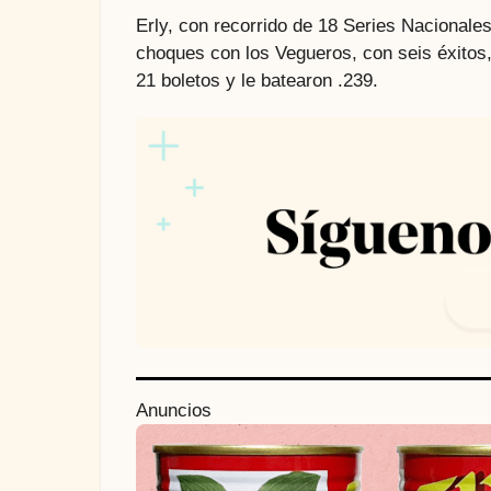
Erly, con recorrido de 18 Series Nacionales
choques con los Vegueros, con seis éxitos,
21 boletos y le batearon .239.
P
Anuncios
o
s