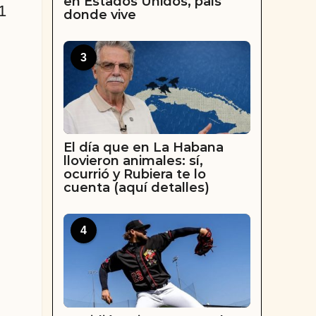
en Estados Unidos, país
1
donde vive
3
El día que en La Habana
llovieron animales: sí,
ocurrió y Rubiera te lo
cuenta (aquí detalles)
4