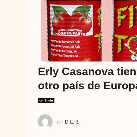
ñ
o
s
a
t
r
á
s
3
Erly Casanova tien
a
ñ
otro país de Europ
o
s
a
1 min
t
r
D.L.R.
por
á
s