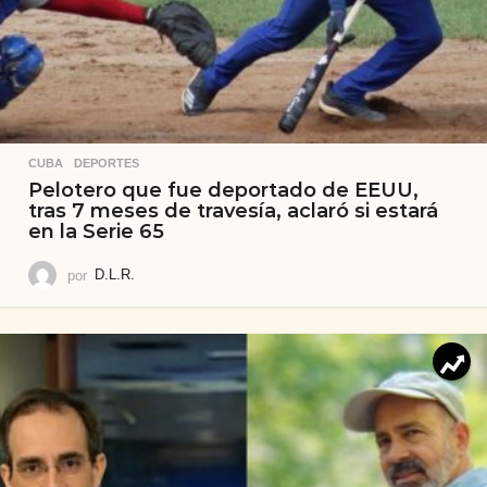
CUBA
,
DEPORTES
Pelotero que fue deportado de EEUU,
tras 7 meses de travesía, aclaró si estará
en la Serie 65
por
D.L.R.