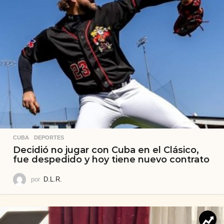
CUBA
,
DEPORTES
Decidió no jugar con Cuba en el Clásico,
fue despedido y hoy tiene nuevo contrato
por
D.L.R.