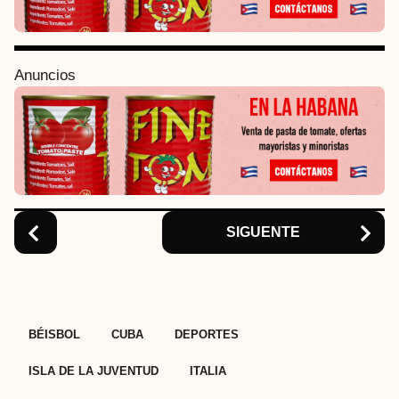
P
a
g
i
Anuncios
n
a
t
i
o
n
SIGUENTE
,
,
,
,
BÉISBOL
CUBA
DEPORTES
ISLA DE LA JUVENTUD
ITALIA