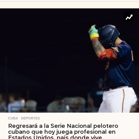
CUBA
,
DEPORTES
Regresará a la Serie Nacional pelotero
cubano que hoy juega profesional en
Estados Unidos, país donde vive