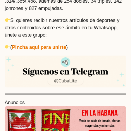
.314/.385/.468, además de 254 dobles, 34 triples, 142
jonrones y 827 empujadas.
Si quieres recibir nuestros artículos de deportes y
otros contenidos sobre ese ámbito en tu WhatsApp,
únete a este grupo:
(
Pincha aquí para unirte
)
P
Anuncios
o
s
t