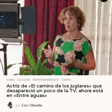
CUBA
,
CULTURA
,
ENTRETENIMIENTO
,
GENTE
Actriz de «El camino de los juglares» que
desapareció un poco de la TV: ahora está
en «Entre aguas»
por
Ceci Villanelle