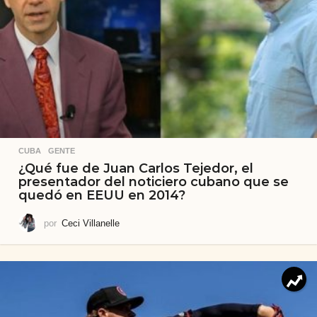
CUBA
,
GENTE
¿Qué fue de Juan Carlos Tejedor, el
presentador del noticiero cubano que se
quedó en EEUU en 2014?
por
Ceci Villanelle