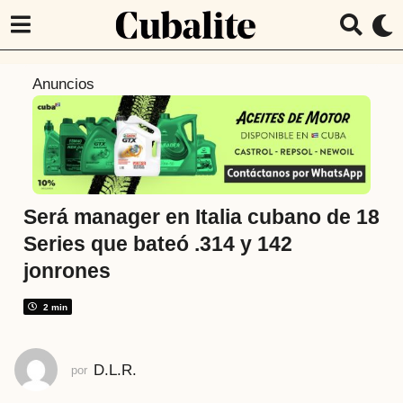
1
Anuncios
a
ñ
o
a
t
r
Será manager en Italia cubano de 18
á
Series que bateó .314 y 142
s
jonrones
1
a
2 min
ñ
o
a
D.L.R.
por
t