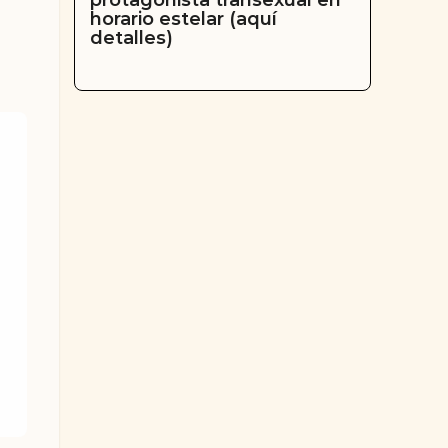
protagonista transexual en
horario estelar (aquí
detalles)