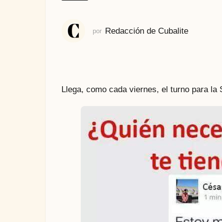
s
a
t
Redacción de Cubalite
por
r
á
s
Llega, como cada viernes, el turno para l