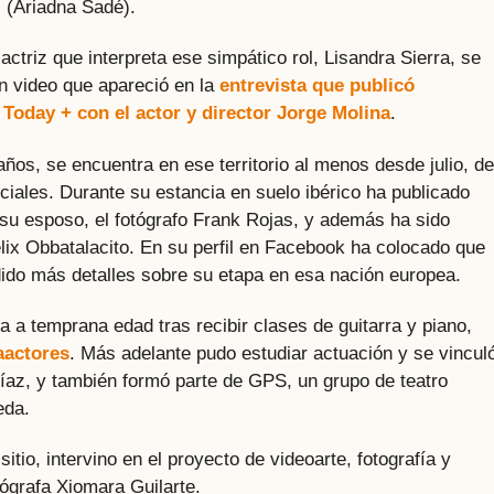
 (Ariadna Sadé).
ctriz que interpreta ese simpático rol, Lisandra Sierra, se
n video que apareció en la
entrevista que publicó
Today + con el actor y director Jorge Molina
.
ños, se encuentra en ese territorio al menos desde julio, de
iales. Durante su estancia en suelo ibérico ha publicado
 su esposo, el fotógrafo Frank Rojas, y además ha sido
elix Obbatalacito. En su perfil en Facebook ha colocado que
dido más detalles sobre su etapa en esa nación europea.
 a temprana edad tras recibir clases de guitarra y piano,
aactores
. Más adelante pudo estudiar actuación y se vincul
Díaz, y también formó parte de GPS, un grupo de teatro
eda.
tio, intervino en el proyecto de videoarte, fotografía y
tógrafa Xiomara Guilarte.