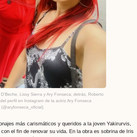
 D’Beche, Lissy Sierra y Ary Fonseca; detrás, Roberto
el perfil en Instagram de la actriz Ary Fonseca
(@aryfonseca_oficial).
onajes más carismáticos y queridos a la joven Yakirurvis,
 con el fin de renovar su vida. En la obra es sobrina de Iris