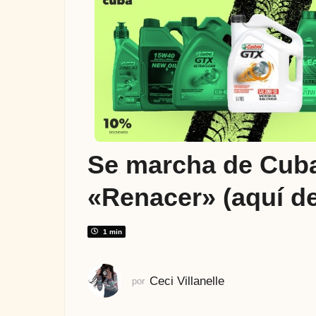
ñ
o
s
a
t
r
á
s
2
Se marcha de Cuba 
a
ñ
«Renacer» (aquí de
o
s
a
1 min
t
r
Ceci Villanelle
por
á
s