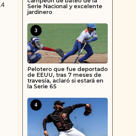
campeón de bateo de la
14
Serie Nacional y excelente
jardinero
3
Pelotero que fue deportado
de EEUU, tras 7 meses de
travesía, aclaró si estará en
la Serie 65
4