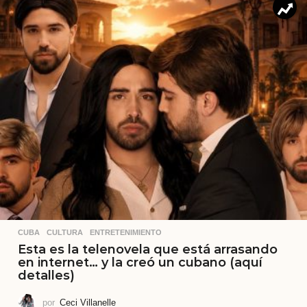
CUBA
,
CULTURA
,
ENTRETENIMIENTO
Esta es la telenovela que está arrasando
en internet… y la creó un cubano (aquí
detalles)
por
Ceci Villanelle