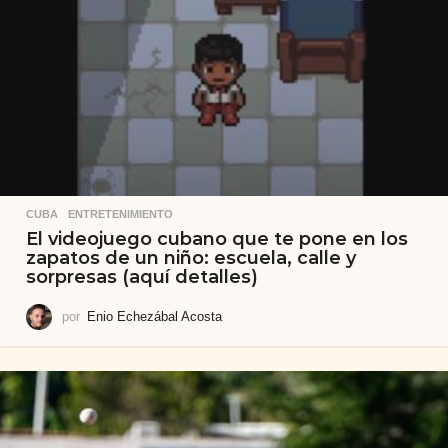
CUBA
,
ENTRETENIMIENTO
El videojuego cubano que te pone en los
zapatos de un niño: escuela, calle y
sorpresas (aquí detalles)
por
Enio Echezábal Acosta