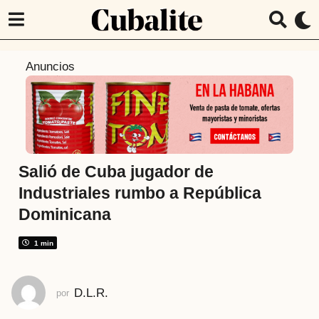
4
Anuncios
a
ñ
o
s
a
t
Salió de Cuba jugador de
r
Industriales rumbo a República
á
Dominicana
s
4
1 min
a
ñ
o
D.L.R.
por
s