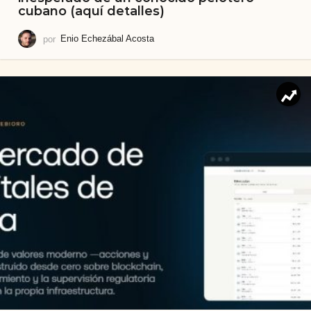
cubano (aquí detalles)
por
Enio Echezábal Acosta