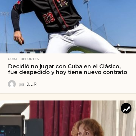
CUBA
,
DEPORTES
Decidió no jugar con Cuba en el Clásico,
fue despedido y hoy tiene nuevo contrato
por
D.L.R.