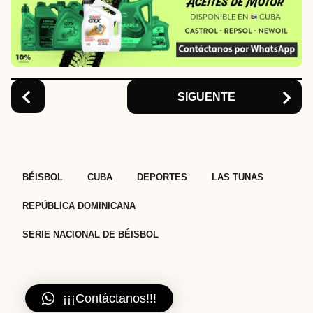
a
t
i
o
n
SIGUENTE
,
,
,
,
,
BÉISBOL
CUBA
DEPORTES
LAS TUNAS
REPÚBLICA DOMINICANA
SERIE NACIONAL DE BÉISBOL
¡¡¡Contáctanos!!!