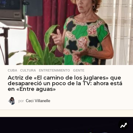
CUBA
,
CULTURA
,
ENTRETENIMIENTO
,
GENTE
Actriz de «El camino de los juglares» que
desapareció un poco de la TV: ahora está
en «Entre aguas»
por
Ceci Villanelle