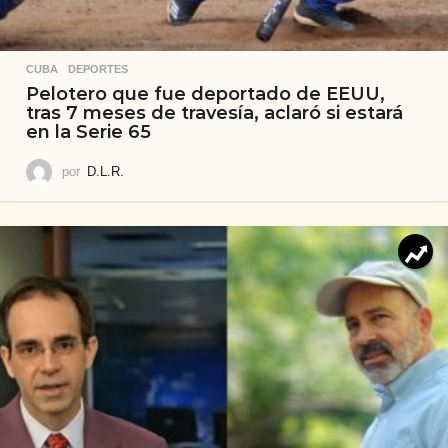
CUBA
,
DEPORTES
Pelotero que fue deportado de EEUU,
tras 7 meses de travesía, aclaró si estará
en la Serie 65
por
D.L.R.