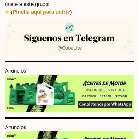
únete a este grupo:
(
Pincha aquí para unirte
)
P
Anuncios
o
s
t
P
a
g
i
Anuncios
n