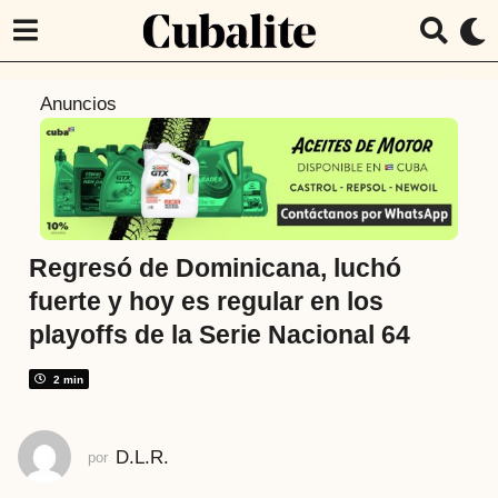
7
Anuncios
m
e
s
e
s
a
Regresó de Dominicana, luchó
t
fuerte y hoy es regular en los
r
playoffs de la Serie Nacional 64
á
s
2 min
7
m
e
D.L.R.
por
s