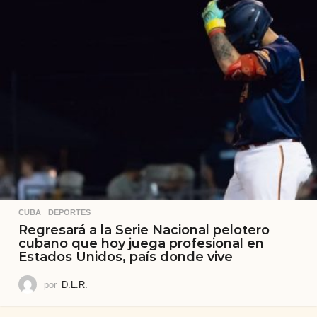
CUBA
,
DEPORTES
Regresará a la Serie Nacional pelotero
cubano que hoy juega profesional en
Estados Unidos, país donde vive
por
D.L.R.