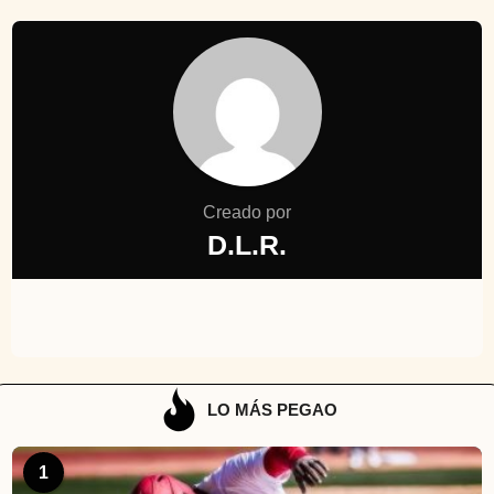
Creado por
D.L.R.
LO MÁS PEGAO
1