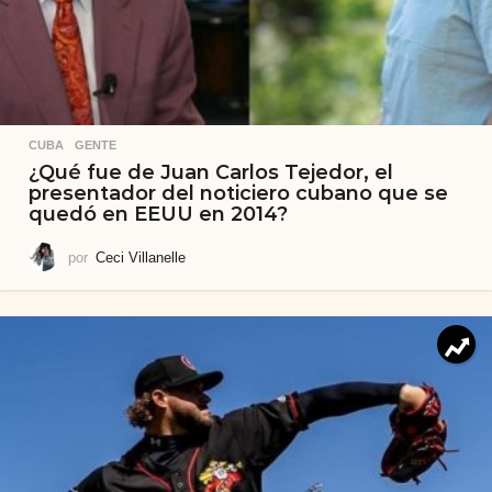
CUBA
,
GENTE
¿Qué fue de Juan Carlos Tejedor, el
presentador del noticiero cubano que se
quedó en EEUU en 2014?
por
Ceci Villanelle