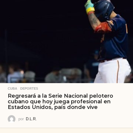
CUBA
,
DEPORTES
Regresará a la Serie Nacional pelotero
cubano que hoy juega profesional en
Estados Unidos, país donde vive
por
D.L.R.