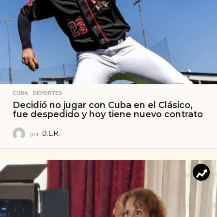
CUBA
,
DEPORTES
Decidió no jugar con Cuba en el Clásico,
fue despedido y hoy tiene nuevo contrato
por
D.L.R.