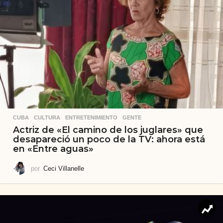
CUBA
,
CULTURA
,
ENTRETENIMIENTO
,
GENTE
Actriz de «El camino de los juglares» que
desapareció un poco de la TV: ahora está
en «Entre aguas»
por
Ceci Villanelle