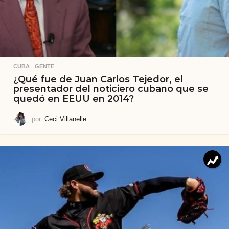
CUBA
,
GENTE
¿Qué fue de Juan Carlos Tejedor, el
presentador del noticiero cubano que se
quedó en EEUU en 2014?
por
Ceci Villanelle