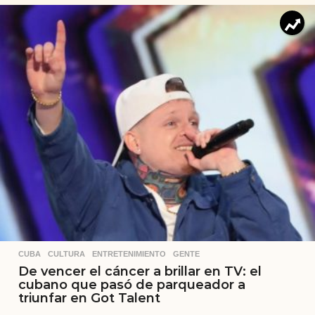
CUBA
,
CULTURA
,
ENTRETENIMIENTO
,
GENTE
De vencer el cáncer a brillar en TV: el
cubano que pasó de parqueador a
triunfar en Got Talent