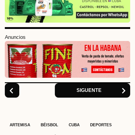
t
P
a
g
i
Anuncios
n
a
t
i
o
n
SIGUENTE
,
,
,
,
ARTEMISA
BÉISBOL
CUBA
DEPORTES