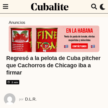
1
Anuncios
2
m
e
s
e
s
Regresó a la pelota de Cuba pitcher
a
que Cachorros de Chicago iba a
t
firmar
r
á
2 min
s
1
2
D.L.R.
por
m