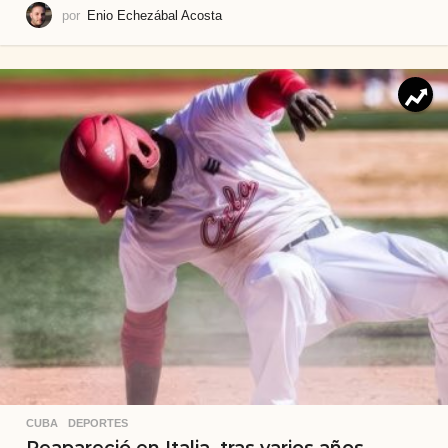
por
Enio Echezábal Acosta
CUBA
,
DEPORTES
Reapareció en Italia, tras varios años