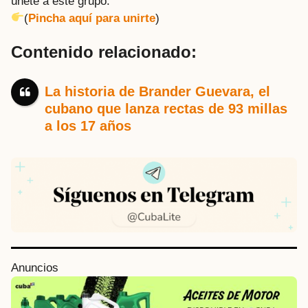
únete a este grupo:
(
Pincha aquí para unirte
)
Contenido relacionado:
La historia de Brander Guevara, el
cubano que lanza rectas de 93 millas
a los 17 años
P
Anuncios
o
s