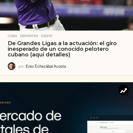
CUBA
,
DEPORTES
,
GENTE
De Grandes Ligas a la actuación: el giro
inesperado de un conocido pelotero
cubano (aquí detalles)
por
Enio Echezábal Acosta