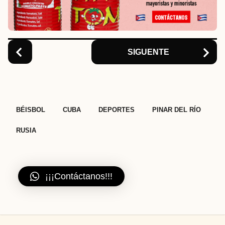
i
o
n
SIGUENTE
,
,
,
,
BÉISBOL
CUBA
DEPORTES
PINAR DEL RÍO
RUSIA
¡¡¡Contáctanos!!!