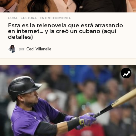
CUBA
,
CULTURA
,
ENTRETENIMIENTO
Esta es la telenovela que está arrasando
en internet… y la creó un cubano (aquí
detalles)
por
Ceci Villanelle