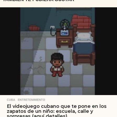
CUBA
,
ENTRETENIMIENTO
El videojuego cubano que te pone en los
zapatos de un niño: escuela, calle y
sorpresas (aquí detalles)