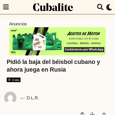
4
Anuncios
a
ñ
o
s
a
t
Pidió la baja del béisbol cubano y
r
ahora juega en Rusia
á
s
2 min
4
a
D.L.R.
por
ñ
o
s
0