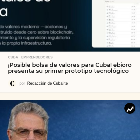
CUBA
,
EMPRENDEDORES
¡Posible bolsa de valores para Cuba! ebioro
presenta su primer prototipo tecnológico
por
Redacción de Cubalite