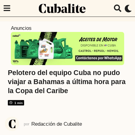
4
Anuncios
a
ñ
o
s
a
t
Pelotero del equipo Cuba no pudo
r
viajar a Bahamas a última hora para
á
la Copa del Caribe
s
4
1 min
a
ñ
o
Redacción de Cubalite
por
s