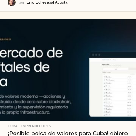
por
Enio Echezábal Acosta
CUBA
,
EMPRENDEDORES
¡Posible bolsa de valores para Cuba! ebioro