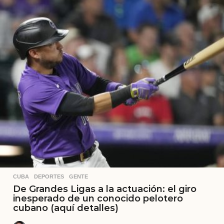
CUBA
,
DEPORTES
,
GENTE
De Grandes Ligas a la actuación: el giro
inesperado de un conocido pelotero
cubano (aquí detalles)