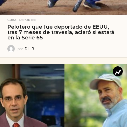
CUBA
,
DEPORTES
Pelotero que fue deportado de EEUU,
tras 7 meses de travesía, aclaró si estará
en la Serie 65
por
D.L.R.