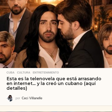
CUBA
,
CULTURA
,
ENTRETENIMIENTO
Esta es la telenovela que está arrasando
en internet… y la creó un cubano (aquí
detalles)
por
Ceci Villanelle