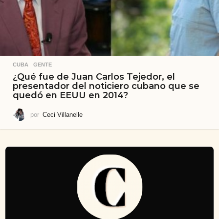
CUBA
,
GENTE
¿Qué fue de Juan Carlos Tejedor, el
presentador del noticiero cubano que se
quedó en EEUU en 2014?
por
Ceci Villanelle