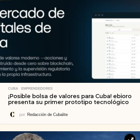
CUBA
,
EMPRENDEDORES
¡Posible bolsa de valores para Cuba! ebioro
presenta su primer prototipo tecnológico
por
Redacción de Cubalite