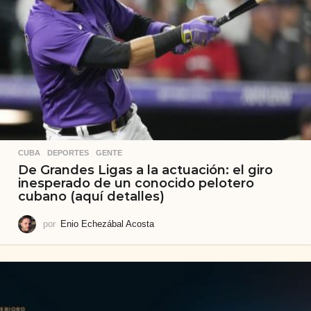
CUBA
,
DEPORTES
,
GENTE
De Grandes Ligas a la actuación: el giro
inesperado de un conocido pelotero
cubano (aquí detalles)
por
Enio Echezábal Acosta