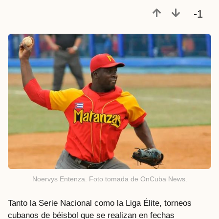
e
-1
s
a
t
r
á
s
Noervys Entenza. Foto tomada de OnCuba News.
Tanto la Serie Nacional como la Liga Élite, torneos
cubanos de béisbol que se realizan en fechas