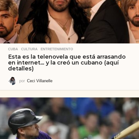
CUBA
,
CULTURA
,
ENTRETENIMIENTO
Esta es la telenovela que está arrasando
en internet… y la creó un cubano (aquí
detalles)
por
Ceci Villanelle