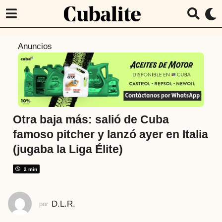
2
Anuncios
m
e
s
e
s
a
Otra baja más: salió de Cuba
t
famoso pitcher y lanzó ayer en Italia
r
(jugaba la Liga Élite)
á
s
2 min
2
m
e
D.L.R.
por
s