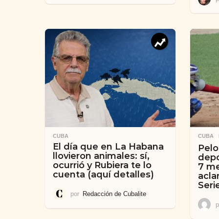
CUBA
CUBA
El día que en La Habana
Pelo
llovieron animales: sí,
depo
ocurrió y Rubiera te lo
7 me
cuenta (aquí detalles)
acla
Seri
por
Redacción de Cubalite
p