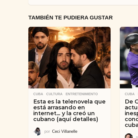
TAMBIÉN TE PUDIERA GUSTAR
CUBA
,
CULTURA
,
ENTRETENIMIENTO
CUBA
Esta es la telenovela que
De G
está arrasando en
actu
internet… y la creó un
ines
cubano (aquí detalles)
cono
cuba
por
Ceci Villanelle
p