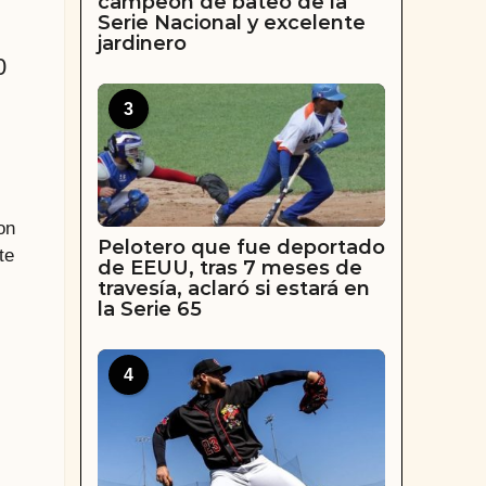
campeón de bateo de la
Serie Nacional y excelente
jardinero
0
3
on
Pelotero que fue deportado
te
de EEUU, tras 7 meses de
travesía, aclaró si estará en
la Serie 65
4