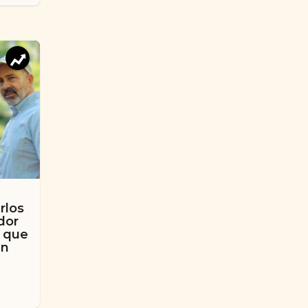
rlos
dor
o que
en