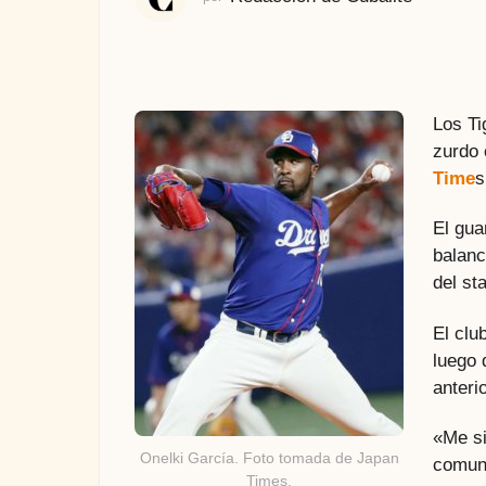
Los Ti
zurdo 
Time
s
El gua
balanc
del st
El clu
luego 
anteri
«Me si
Onelki García. Foto tomada de Japan
comuni
Times.