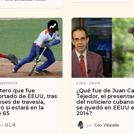
,
DEPORTES
CUBA
,
GENTE
tero que fue
¿Qué fue de Juan Ca
rtado de EEUU, tras
Tejedor, el presenta
ses de travesía,
del noticiero cuban
ró si estará en la
se quedó en EEUU 
e 65
2014?
or
D.L.R.
por
Ceci Villanelle