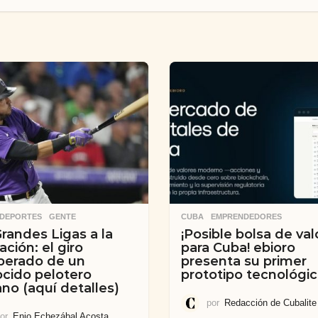
,
DEPORTES
,
GENTE
CUBA
,
EMPRENDEDORES
randes Ligas a la
¡Posible bolsa de val
ación: el giro
para Cuba! ebioro
perado de un
presenta su primer
cido pelotero
prototipo tecnológi
no (aquí detalles)
por
Redacción de Cubalite
or
Enio Echezábal Acosta