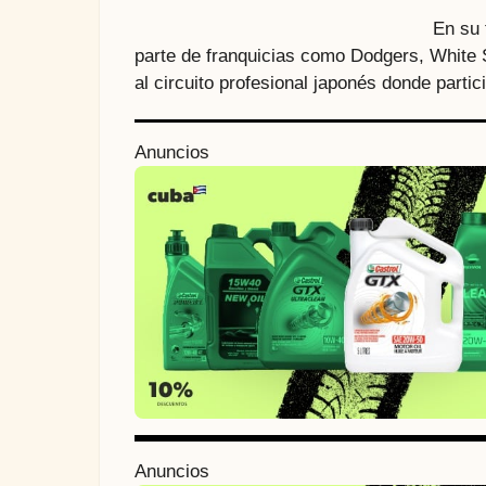
En su 
parte de franquicias como Dodgers, White 
al circuito profesional japonés donde partic
P
Anuncios
o
s
t
P
a
g
i
n
Anuncios