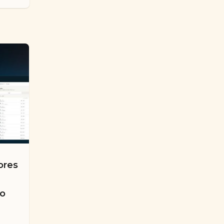
ores
co