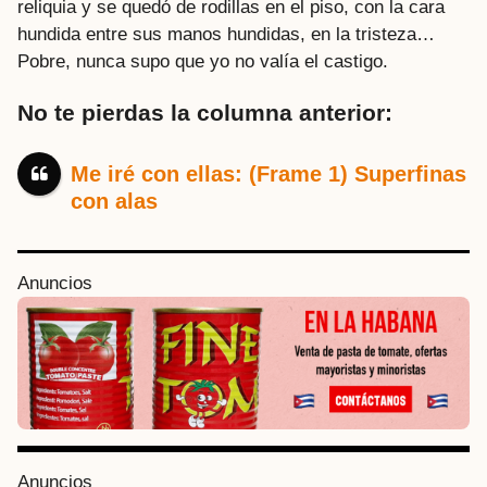
reliquia y se quedó de rodillas en el piso, con la cara
hundida entre sus manos hundidas, en la tristeza…
Pobre, nunca supo que yo no valía el castigo.
No te pierdas la columna anterior:
Me iré con ellas: (Frame 1) Superfinas
con alas
P
Anuncios
o
s
t
P
a
g
i
Anuncios