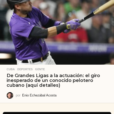
CUBA
,
DEPORTES
,
GENTE
De Grandes Ligas a la actuación: el giro
inesperado de un conocido pelotero
cubano (aquí detalles)
por
Enio Echezábal Acosta