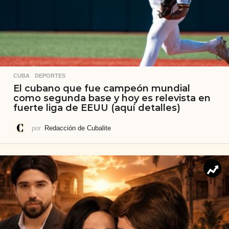
CUBA
,
DEPORTES
El cubano que fue campeón mundial
como segunda base y hoy es relevista en
fuerte liga de EEUU (aquí detalles)
por
Redacción de Cubalite