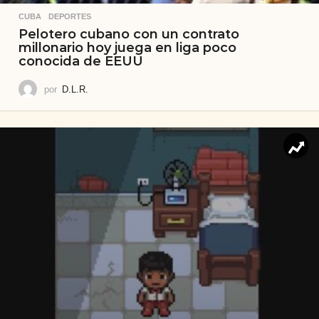
CUBA
,
DEPORTES
Pelotero cubano con un contrato
millonario hoy juega en liga poco
conocida de EEUU
por
D.L.R.