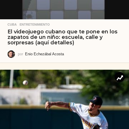
CUBA
,
ENTRETENIMIENTO
El videojuego cubano que te pone en los
zapatos de un niño: escuela, calle y
sorpresas (aquí detalles)
por
Enio Echezábal Acosta