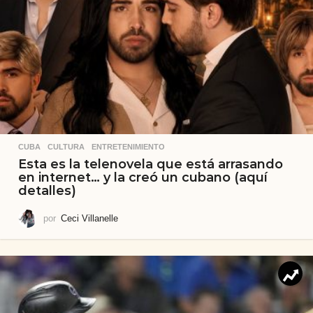
CUBA
,
CULTURA
,
ENTRETENIMIENTO
Esta es la telenovela que está arrasando
en internet… y la creó un cubano (aquí
detalles)
por
Ceci Villanelle