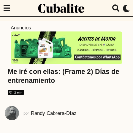
7
Anuncios
a
ñ
o
s
a
t
Me iré con ellas: (Frame 2) Días de
r
entrenamiento
á
s
2 min
7
a
Randy Cabrera-Díaz
por
ñ
o
s