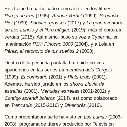
En el cine ha participado como actriz en los filmes
Pareja de tres
(1995),
Ataque Verbal
(1999)
, Segunda
Piel
(1999),
Sabates grosses
(2017) y
La gran aventura
de Los Lunnis y el libro mágico
(2019), más el corto
La
verdad
(2015). Asimismo, puso su voz a Cyberina, en
la animación
P3K: Pinocho 3000
(2004), y a Lola en
Pérez, el ratoncito de tus sueños 2
(2008).
Dentro de la pequeña pantalla ha tenido breves
apariciones en las series
La memòria dels Cargols
(1999),
El comisario
(2001) y
Plats bruts
(2001).
Además, ha sido jurado en los
shows Lluvia de
estrellas
(2001),
Menudas estrellas
(2001-2002) y
Contigo aprendí boleros
(2014), así como colaborado
en
Trencadís
(2015-2016) y
Divendrés
(2016).
Como presentadora se le ha visto en
Los Lunnis
(2003-
2008), programa de títeres producido por Televisión