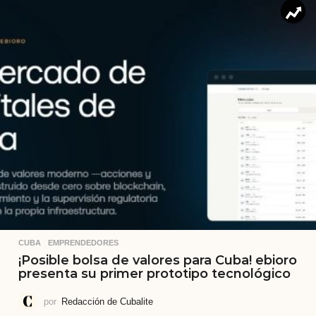
CUBA
,
EMPRENDEDORES
¡Posible bolsa de valores para Cuba! ebioro
presenta su primer prototipo tecnológico
por
Redacción de Cubalite