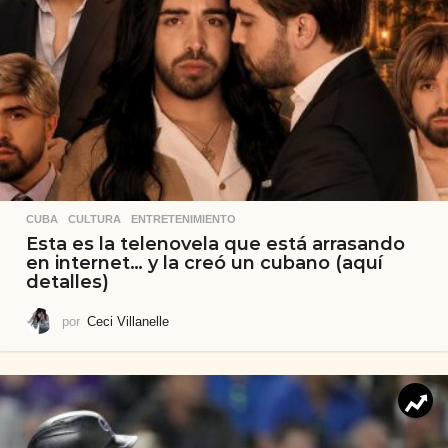
CUBA
,
CULTURA
,
ENTRETENIMIENTO
Esta es la telenovela que está arrasando
en internet… y la creó un cubano (aquí
detalles)
por
Ceci Villanelle