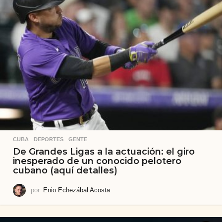
CUBA
,
DEPORTES
,
GENTE
De Grandes Ligas a la actuación: el giro
inesperado de un conocido pelotero
cubano (aquí detalles)
por
Enio Echezábal Acosta