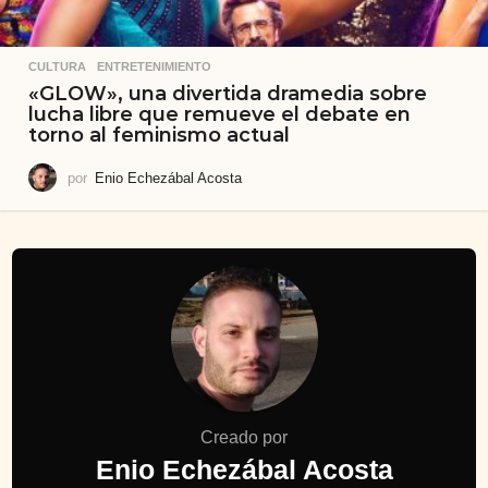
CULTURA
,
ENTRETENIMIENTO
«GLOW», una divertida dramedia sobre
lucha libre que remueve el debate en
torno al feminismo actual
por
Enio Echezábal Acosta
Creado por
Enio Echezábal Acosta