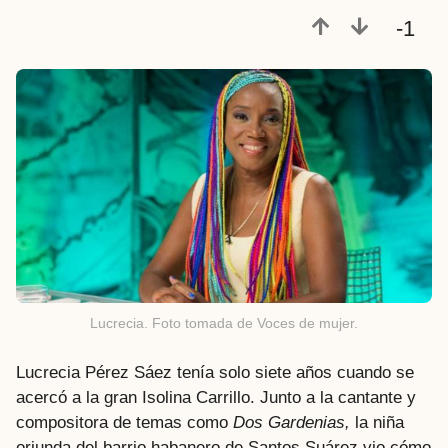
a
-1
t
r
á
s
Lucrecia. Foto tomada de Voces de mujer.
Lucrecia Pérez Sáez tenía solo siete años cuando se
acercó a la gran Isolina Carrillo. Junto a la cantante y
compositora de temas como
Dos Gardenias,
la niña
oriunda del barrio habanero de Santos Suárez vio cómo