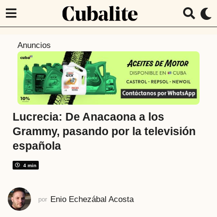
4
Anuncios
a
ñ
o
s
a
t
Lucrecia: De Anacaona a los
r
Grammy, pasando por la televisión
á
española
s
4
4 min
a
ñ
o
Enio Echezábal Acosta
por
s