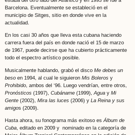
estaba del otro lado del Atlántico y en 1993 se fue a
Barcelona. Eventualmente se estableció en el
municipio de Sitges, sitio en donde vive en la
actualidad.
En los casi 30 años que lleva esta cubana haciendo
carrera fuera del país en donde nació el 15 de marzo
de 1967, puede decirse que ha cubierto prácticamente
todo el espectro artístico posible.
Musicalmente hablando, grabó el disco
Me debes un
beso
en 1994, al cual le siguieron
Mis Boleros
y
Prohibido
, ambos del ‘96. Luego vendrían, entre otros,
Pronósticos
(1997),
Cubáname
(1999),
Agua
y
Mi
Gente
(2002),
Mira las luces
(2006) y
La Reina y sus
amigo
s (2009).
Hasta ahora, su fonograma más exitoso es
Á
lbum de
Cuba
, editado en 2009 y nominado en la categoría de