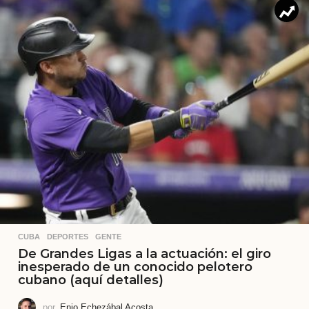
CUBA
,
DEPORTES
,
GENTE
De Grandes Ligas a la actuación: el giro
inesperado de un conocido pelotero
cubano (aquí detalles)
por
Enio Echezábal Acosta