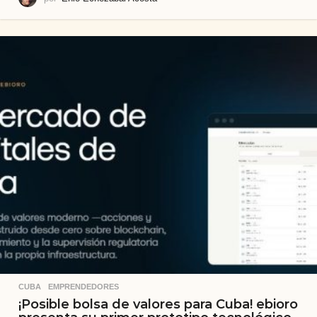
CUBA
,
EMPRENDEDORES
¡Posible bolsa de valores para Cuba! ebioro