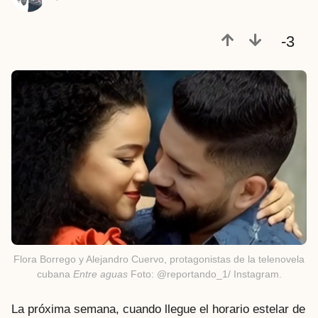
r
á
-3
s
Flora Borrego y Alejandro Cuervo, protagonistas de la telenovela
cubana
Entre aguas
Foto: @reportando_1/ Instagram.
La próxima semana, cuando llegue el horario estelar de