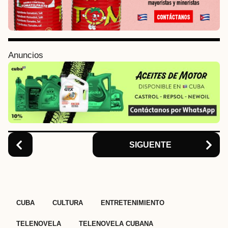
t
P
a
g
i
Anuncios
n
a
t
i
o
n
SIGUENTE
,
,
,
,
,
,
CUBA
CULTURA
ENTRETENIMIENTO
TELENOVELA
TELENOVELA CUBANA