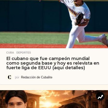
CUBA
,
DEPORTES
El cubano que fue campeón mundial
como segunda base y hoy es relevista en
fuerte liga de EEUU (aquí detalles)
por
Redacción de Cubalite