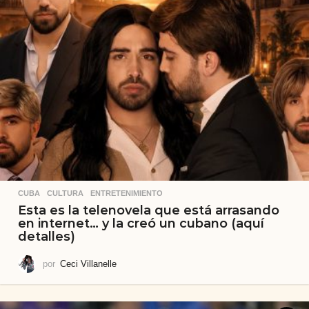
CUBA
,
CULTURA
,
ENTRETENIMIENTO
Esta es la telenovela que está arrasando
en internet… y la creó un cubano (aquí
detalles)
por
Ceci Villanelle