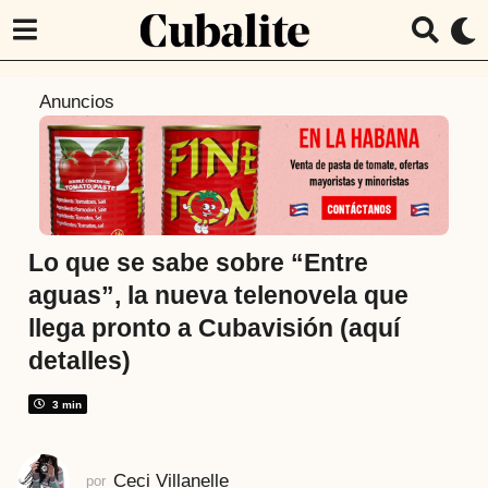
1
Anuncios
m
e
s
a
t
r
Lo que se sabe sobre “Entre
á
aguas”, la nueva telenovela que
s
llega pronto a Cubavisión (aquí
1
detalles)
m
e
3 min
s
a
t
Ceci Villanelle
por