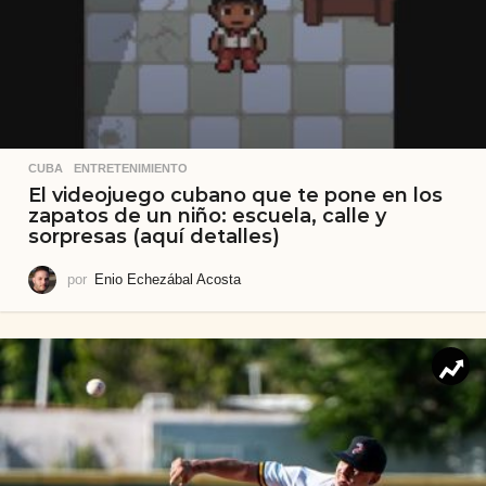
CUBA
,
ENTRETENIMIENTO
El videojuego cubano que te pone en los
zapatos de un niño: escuela, calle y
sorpresas (aquí detalles)
por
Enio Echezábal Acosta