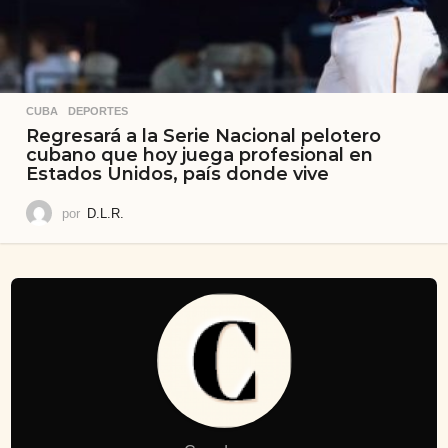
CUBA
,
DEPORTES
Regresará a la Serie Nacional pelotero
cubano que hoy juega profesional en
Estados Unidos, país donde vive
por
D.L.R.