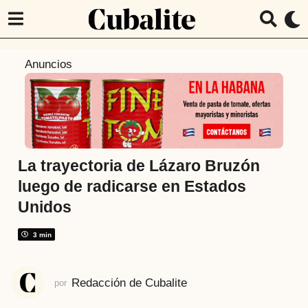
6
Anuncios
a
ñ
o
s
a
t
La trayectoria de Lázaro Bruzón
r
luego de radicarse en Estados
á
Unidos
s
6
3 min
a
ñ
o
Redacción de Cubalite
por
s