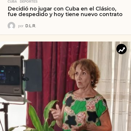
CUBA
,
DEPORTES
Decidió no jugar con Cuba en el Clásico,
fue despedido y hoy tiene nuevo contrato
por
D.L.R.