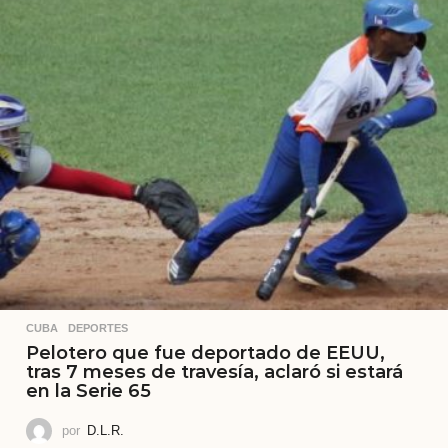
CUBA
,
DEPORTES
Pelotero que fue deportado de EEUU,
tras 7 meses de travesía, aclaró si estará
en la Serie 65
por
D.L.R.