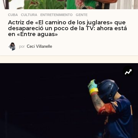
CUBA
,
CULTURA
,
ENTRETENIMIENTO
,
GENTE
Actriz de «El camino de los juglares» que
desapareció un poco de la TV: ahora está
en «Entre aguas»
por
Ceci Villanelle