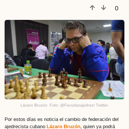
a
0
t
r
á
s
Lázaro Bruzón. Foto: @Fecodazajedrez/ Twitter.
Por estos días es noticia el cambio de federación del
ajedrecista cubano
Lázaro Bruzón
, quien ya podrá