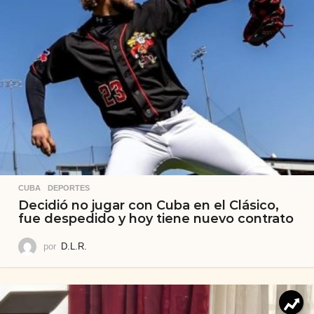
CUBA
,
DEPORTES
Decidió no jugar con Cuba en el Clásico,
fue despedido y hoy tiene nuevo contrato
por
D.L.R.