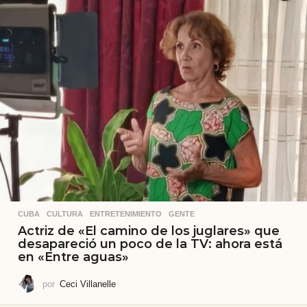
CUBA
,
CULTURA
,
ENTRETENIMIENTO
,
GENTE
Actriz de «El camino de los juglares» que
desapareció un poco de la TV: ahora está
en «Entre aguas»
por
Ceci Villanelle