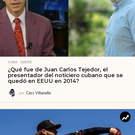
CUBA
,
GENTE
¿Qué fue de Juan Carlos Tejedor, el
presentador del noticiero cubano que se
quedó en EEUU en 2014?
por
Ceci Villanelle