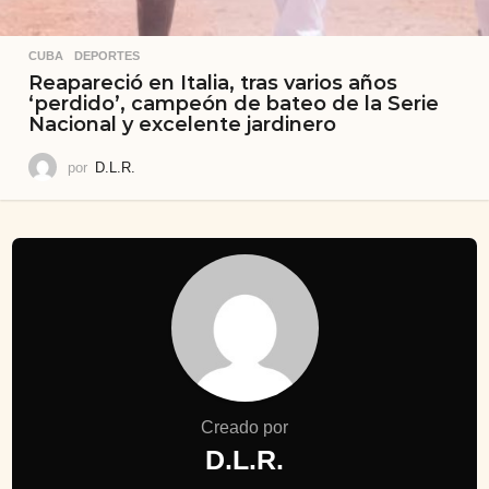
CUBA
,
DEPORTES
Reapareció en Italia, tras varios años
‘perdido’, campeón de bateo de la Serie
Nacional y excelente jardinero
por
D.L.R.
Creado por
D.L.R.