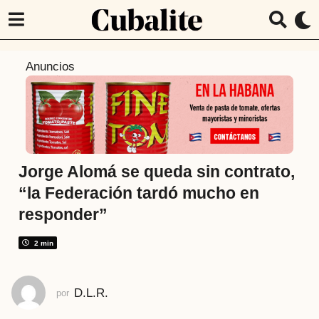
5
Anuncios
a
ñ
o
s
a
t
Jorge Alomá se queda sin contrato,
r
“la Federación tardó mucho en
á
responder”
s
5
2 min
a
ñ
o
D.L.R.
por
s