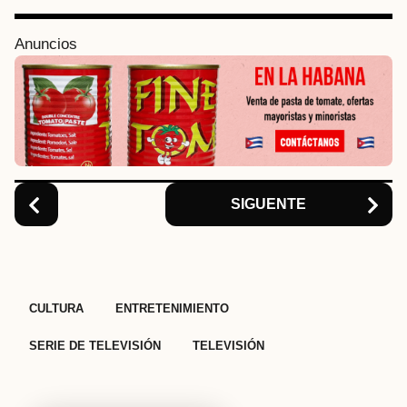
g
i
Anuncios
n
a
t
i
o
n
SIGUENTE
,
,
,
CULTURA
ENTRETENIMIENTO
SERIE DE TELEVISIÓN
TELEVISIÓN