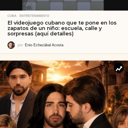
CUBA
,
ENTRETENIMIENTO
El videojuego cubano que te pone en los
zapatos de un niño: escuela, calle y
sorpresas (aquí detalles)
por
Enio Echezábal Acosta