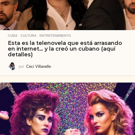
CUBA
,
CULTURA
,
ENTRETENIMIENTO
Esta es la telenovela que está arrasando
en internet… y la creó un cubano (aquí
detalles)
por
Ceci Villanelle