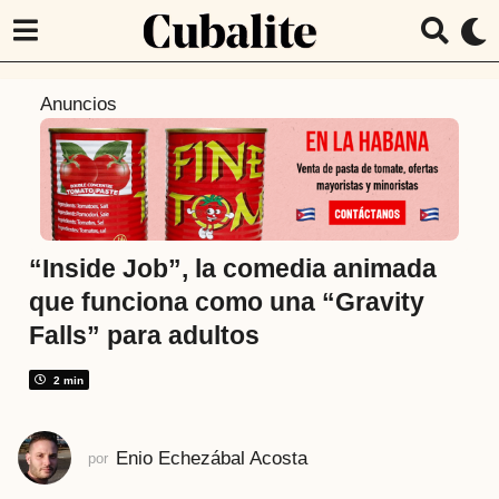
5
Anuncios
a
ñ
o
s
a
t
“Inside Job”, la comedia animada
r
que funciona como una “Gravity
á
Falls” para adultos
s
5
2 min
a
ñ
o
Enio Echezábal Acosta
por
s