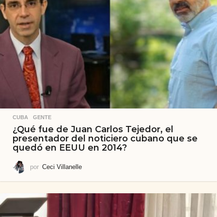
CUBA
,
GENTE
¿Qué fue de Juan Carlos Tejedor, el
presentador del noticiero cubano que se
quedó en EEUU en 2014?
por
Ceci Villanelle