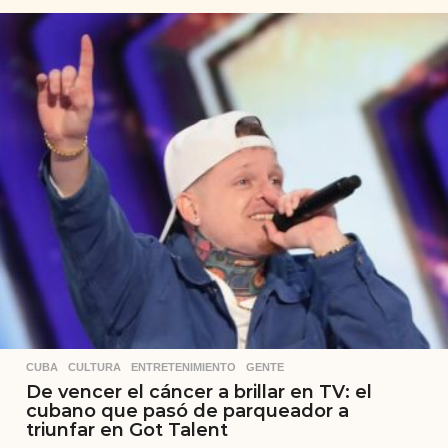
CUBA
,
CULTURA
,
ENTRETENIMIENTO
,
GENTE
De vencer el cáncer a brillar en TV: el
cubano que pasó de parqueador a
triunfar en Got Talent