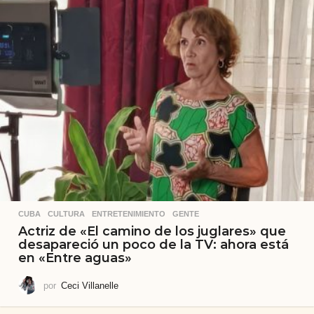
CUBA
,
CULTURA
,
ENTRETENIMIENTO
,
GENTE
Actriz de «El camino de los juglares» que
desapareció un poco de la TV: ahora está
en «Entre aguas»
por
Ceci Villanelle