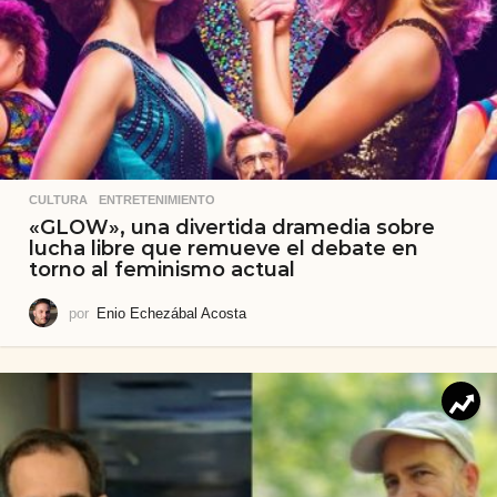
CULTURA
,
ENTRETENIMIENTO
«GLOW», una divertida dramedia sobre
lucha libre que remueve el debate en
torno al feminismo actual
por
Enio Echezábal Acosta