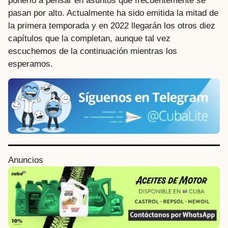
ponerlo a pensar en asuntos que frecuentemente se
pasan por alto. Actualmente ha sido emitida la mitad de
la primera temporada y en 2022 llegarán los otros diez
capítulos que la completan, aunque tal vez
escuchemos de la continuación mientras los
esperamos.
P
Anuncios
o
s
t
P
a