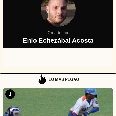
Creado por
Enio Echezábal Acosta
LO MÁS PEGAO
1