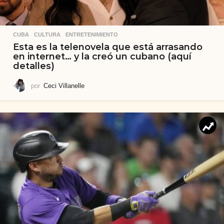
CUBA
,
CULTURA
,
ENTRETENIMIENTO
Esta es la telenovela que está arrasando
en internet… y la creó un cubano (aquí
detalles)
por
Ceci Villanelle