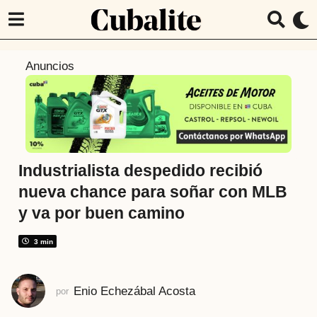
2
Anuncios
a
ñ
o
s
a
t
Industrialista despedido recibió
r
nueva chance para soñar con MLB
á
y va por buen camino
s
2
3 min
a
ñ
o
Enio Echezábal Acosta
por
s