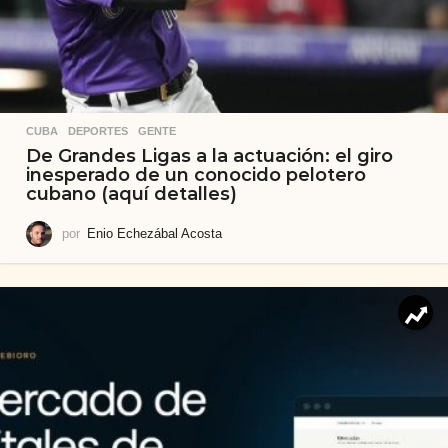
CUBA
,
DEPORTES
,
GENTE
De Grandes Ligas a la actuación: el giro
inesperado de un conocido pelotero
cubano (aquí detalles)
por
Enio Echezábal Acosta