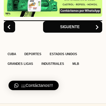
t
i
o
n
SIGUENTE
,
,
,
,
,
CUBA
DEPORTES
ESTADOS UNIDOS
GRANDES LIGAS
INDUSTRIALES
MLB
¡¡¡Contáctanos!!!