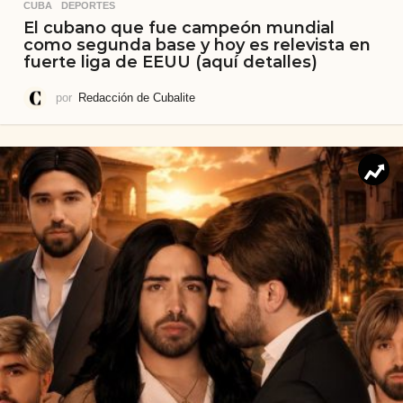
CUBA
,
DEPORTES
El cubano que fue campeón mundial
como segunda base y hoy es relevista en
fuerte liga de EEUU (aquí detalles)
por
Redacción de Cubalite