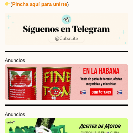
(
Pincha aquí para unirte
)
P
Anuncios
o
s
t
P
a
g
i
Anuncios
n
a