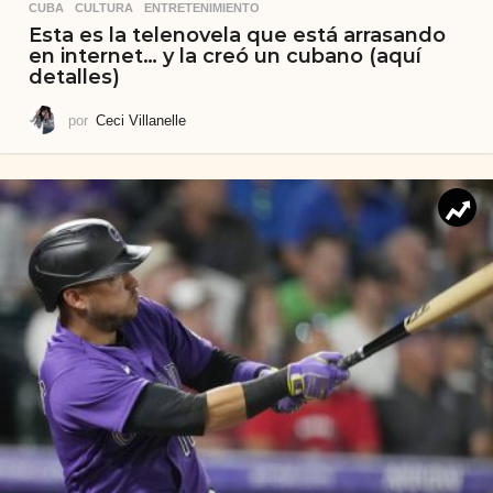
CUBA
,
CULTURA
,
ENTRETENIMIENTO
Esta es la telenovela que está arrasando
en internet… y la creó un cubano (aquí
detalles)
por
Ceci Villanelle