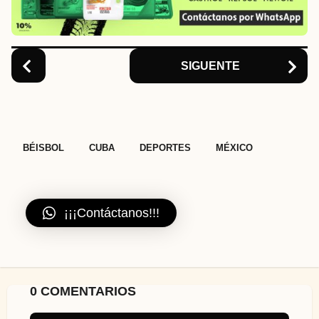
i
o
n
SIGUENTE
,
,
,
BÉISBOL
CUBA
DEPORTES
MÉXICO
¡¡¡Contáctanos!!!
0 COMENTARIOS