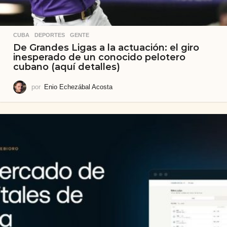
CUBA
,
DEPORTES
,
GENTE
De Grandes Ligas a la actuación: el giro
inesperado de un conocido pelotero
cubano (aquí detalles)
por
Enio Echezábal Acosta