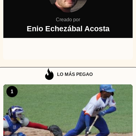
Creado por
Enio Echezábal Acosta
LO MÁS PEGAO
1