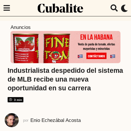
1
Anuncios
a
ñ
o
a
t
r
Industrialista despedido del sistema
á
de MLB recibe una nueva
s
oportunidad en su carrera
1
a
3 min
ñ
o
a
Enio Echezábal Acosta
por
t