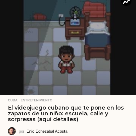
CUBA
,
ENTRETENIMIENTO
El videojuego cubano que te pone en los
zapatos de un niño: escuela, calle y
sorpresas (aquí detalles)
por
Enio Echezábal Acosta