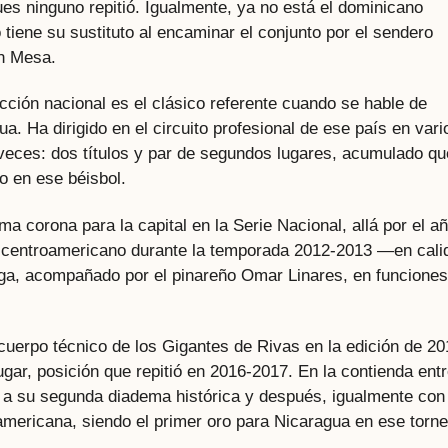
ues ninguno repitió. Igualmente, ya no está el dominicano
tiene su sustituto al encaminar el conjunto por el sendero
n Mesa.
ección nacional es el clásico referente cuando se hable de
a. Ha dirigido en el circuito profesional de ese país en vari
 veces: dos títulos y par de segundos lugares, acumulado qu
o en ese béisbol.
ima corona para la capital en la Serie Nacional, allá por el a
ís centroamericano durante la temporada 2012-2013 —en cali
ga, acompañado por el pinareño Omar Linares, en funciones
l cuerpo técnico de los Gigantes de Rivas en la edición de 20
ugar, posición que repitió en 2016-2017. En la contienda ent
 a su segunda diadema histórica y después, igualmente con
oamericana, siendo el primer oro para Nicaragua en ese torne