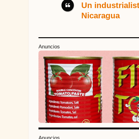
Un industrialis
Nicaragua
P
Anuncios
o
s
t
P
a
g
i
n
a
Anuncios