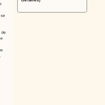
detalles)
e
 se
, de
se
os
.