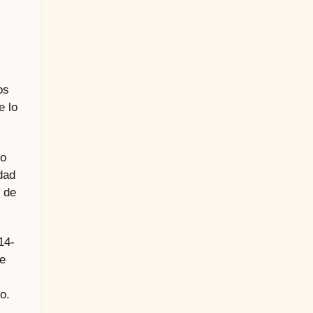
os
e lo
ño
dad
 de
14-
re
o.