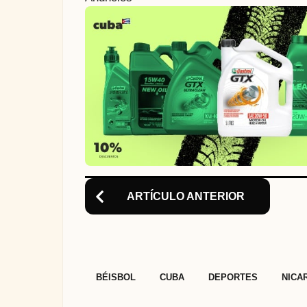
t
i
o
n
ARTÍCULO ANTERIOR
,
,
,
BÉISBOL
CUBA
DEPORTES
NICA