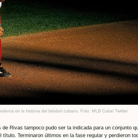
deros en la historia del béisbol cubano. Foto: MLB Cuba/ Twitter.
 de Rivas tampoco pudo ser la indicada para un conjunto q
título. Terminaron últimos en la fase regular y perdieron to