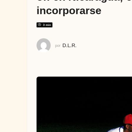
s
incorporarse
a
t
r
3 min
á
s
D.L.R.
por