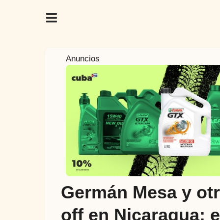
7
Anuncios
a
ñ
o
s
a
t
r
á
s
7
Germán Mesa y otro
a
ñ
off en Nicaragua; e
o