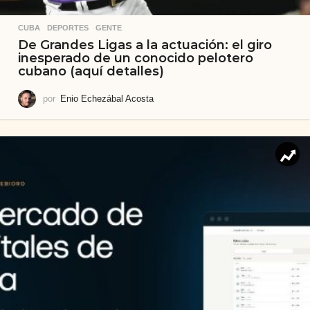
CUBA
,
DEPORTES
,
GENTE
De Grandes Ligas a la actuación: el giro
inesperado de un conocido pelotero
cubano (aquí detalles)
por
Enio Echezábal Acosta