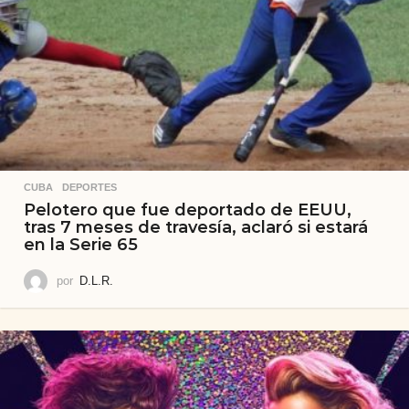
CUBA
,
DEPORTES
Pelotero que fue deportado de EEUU,
tras 7 meses de travesía, aclaró si estará
en la Serie 65
por
D.L.R.