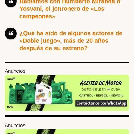
Hablamos con Humberto Miranda o
Yosvani, el jonronero de «Los
campeones»
¿Qué ha sido de algunos actores de
«Doble juego», más de 20 años
después de su estreno?
P
Anuncios
o
s
t
P
a
g
i
Anuncios
n