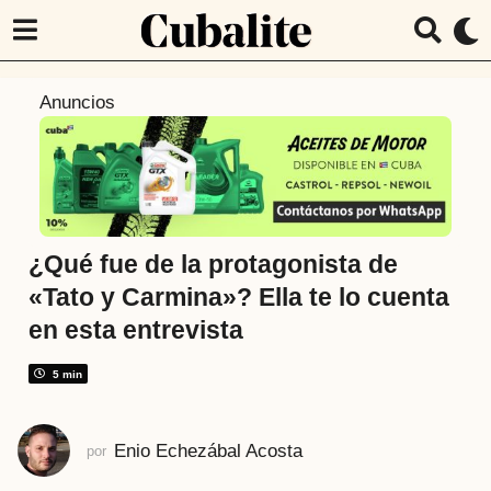
6
Anuncios
a
ñ
o
s
a
t
¿Qué fue de la protagonista de
r
«Tato y Carmina»? Ella te lo cuenta
á
en esta entrevista
s
5
5 min
a
ñ
o
Enio Echezábal Acosta
por
s