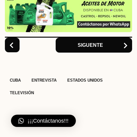
a
t
i
o
n
SIGUENTE
,
,
,
CUBA
ENTREVISTA
ESTADOS UNIDOS
TELEVISIÓN
¡¡¡Contáctanos!!!