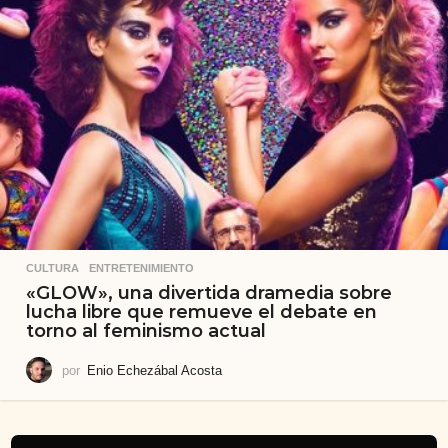
CULTURA
,
ENTRETENIMIENTO
«GLOW», una divertida dramedia sobre
lucha libre que remueve el debate en
torno al feminismo actual
por
Enio Echezábal Acosta