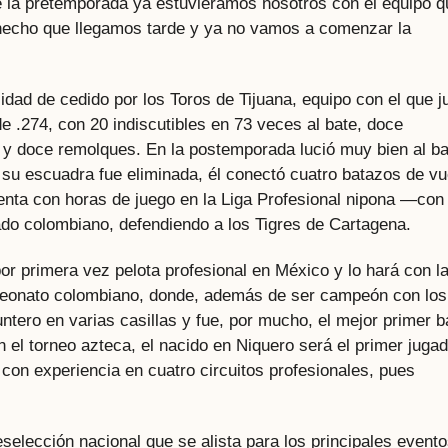
de la pretemporada ya estuviéramos nosotros con el equipo q
 hecho que llegamos tarde y ya no vamos a comenzar la
lidad de cedido por los Toros de Tijuana, equipo con el que j
de .274, con 20 indiscutibles en 73 veces al bate, doce
s y doce remolques. En la postemporada lució muy bien al ba
su escuadra fue eliminada, él conectó cuatro batazos de vu
enta con horas de juego en la Liga Profesional nipona —con
ado colombiano, defendiendo a los Tigres de Cartagena.
or primera vez pelota profesional en México y lo hará con l
peonato colombiano, donde, además de ser campeón con los
tero en varias casillas y fue, por mucho, el mejor primer b
n el torneo azteca, el nacido en Niquero será el primer juga
 con experiencia en cuatro circuitos profesionales, pues
selección nacional que se alista para los principales event