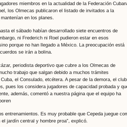
ugadores miembros en la actualidad de la Federación Cuban
l, los Olmecas publicaron el listado de invitados a la
 mantenían en los planes.
sta el sábado habían desarrollado siete encuentros de
mbargo, ni Frederich ni Roel pudieron estar en esos
 sino porque no han llegado a México. La preocupación está
cuerdos se irán a bolina.
ázar, periodista deportivo que cubre a los Olmecas de
mucho trabajo que salgan debido a muchos trámites
e Cuba, el Consulado, etcétera. A pesar de la demora, el club
os, pues los considera jugadores de capacidad probada y qu
fuente, además, comentó a nuestra página que el equipo ha
rporen
 los entrenamientos. Es muy probable que Cepeda juegue co
el jardín central y hombre proa”, explicó.