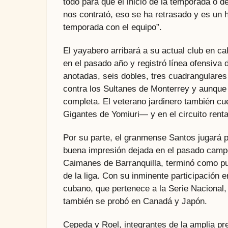
todo para que el inicio de la temporada o 
nos contrató, eso se ha retrasado y es un
temporada con el equipo”.
El yayabero arribará a su actual club en ca
en el pasado año y registró línea ofensiva 
anotadas, seis dobles, tres cuadrangulare
contra los Sultanes de Monterrey y aunque 
completa. El veterano jardinero también cu
Gigantes de Yomiuri— y en el circuito rent
Por su parte, el granmense Santos jugará p
buena impresión dejada en el pasado cam
Caimanes de Barranquilla, terminó como pun
de la liga. Con su inminente participación e
cubano, que pertenece a la Serie Nacional,
también se probó en Canadá y Japón.
Cepeda y Roel, integrantes de la amplia pre