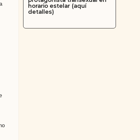
protagonista transexual en
a
horario estelar (aquí
detalles)
e
mo