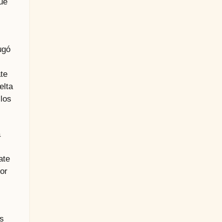
ue
ugó
te
elta
 los
a
ate
dor
os