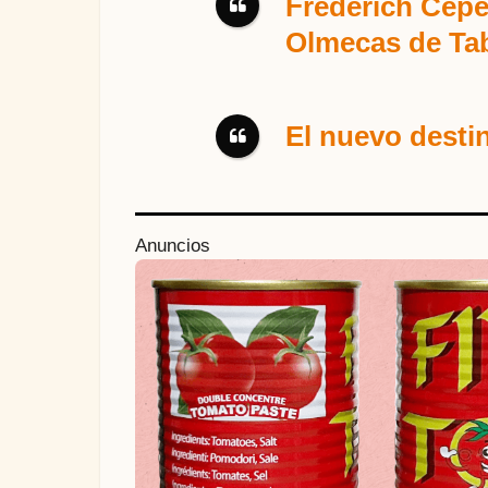
Frederich Cepe
Olmecas de Ta
El nuevo desti
P
Anuncios
o
s
t
P
a
g