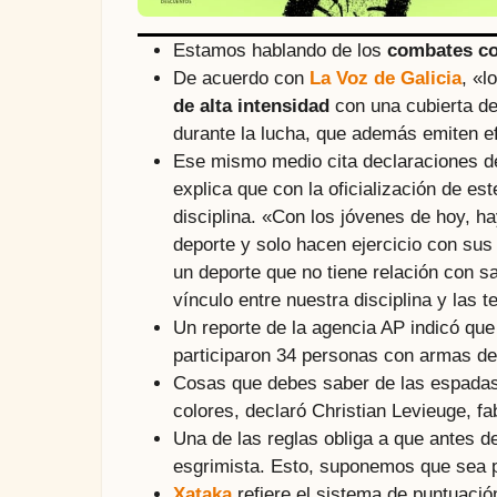
Estamos hablando de los
combates co
De acuerdo con
La Voz de Galicia
, «l
de alta intensidad
con una cubierta de
durante la lucha, que además emiten e
Ese mismo medio cita declaraciones de 
explica que con la oficialización de e
disciplina. «Con los jóvenes de hoy, h
deporte y solo hacen ejercicio con sus 
un deporte que no tiene relación con sa
vínculo entre nuestra disciplina y las
Un reporte de la agencia AP indicó que
participaron 34 personas con armas de
Cosas que debes saber de las espadas:
colores, declaró Christian Levieuge, f
Una de las reglas obliga a que antes 
esgrimista. Esto, suponemos que sea 
Xataka
refiere el sistema de puntuació