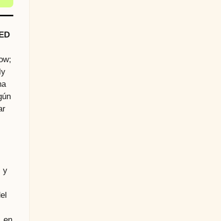
LED
ow;
ly
na
gún
ar
 y
el
, en