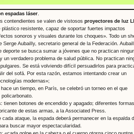
n espadas láser
.
os contendientes se valen de vistosos
proyectores de luz 
 plástico resistente, capaz de soportar fuertes impactos
fectos sonoros y visuales durante los choques». Todo un sh
Serge Aubailly, secretario general de la Federación. Aubail
ste deporte se busca sumar a jóvenes que no practican ningu
ay un verdadero problema de salud pública. No practican nin
pulgares. Se está volviendo difícil persuadirlos para practic
lir del sofá. Por esta razón, estamos intentando crear un
 tecnologías modernas»;
 hace un tiempo, en París, se celebró un torneo en el que
 policarbonato.
 tienen botones de encendido y apagado; diferentes formas
abricante de estas armas, a la Associated Press.
de cada ataque, la espada deberá permanecer en la espalda d
para buscar mayor espectacularidad.
n: «cada golpe en la cabeza o el cuerpo otorga cinco puntos