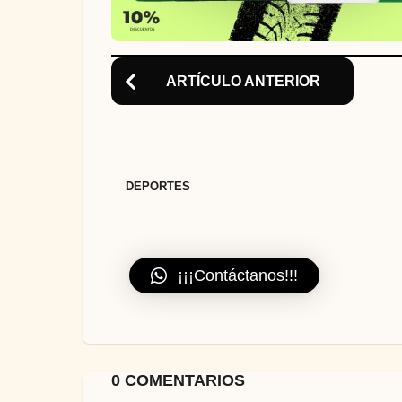
g
i
ARTÍCULO ANTERIOR
n
a
t
i
DEPORTES
o
n
¡¡¡Contáctanos!!!
0 COMENTARIOS