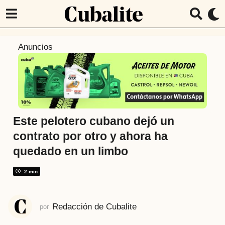
4
Anuncios
a
ñ
o
s
a
t
Este pelotero cubano dejó un
r
contrato por otro y ahora ha
á
quedado en un limbo
s
4
2 min
a
ñ
o
Redacción de Cubalite
por
s