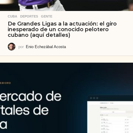
CUBA
,
DEPORTES
,
GENTE
De Grandes Ligas a la actuación: el giro
inesperado de un conocido pelotero
cubano (aquí detalles)
por
Enio Echezábal Acosta