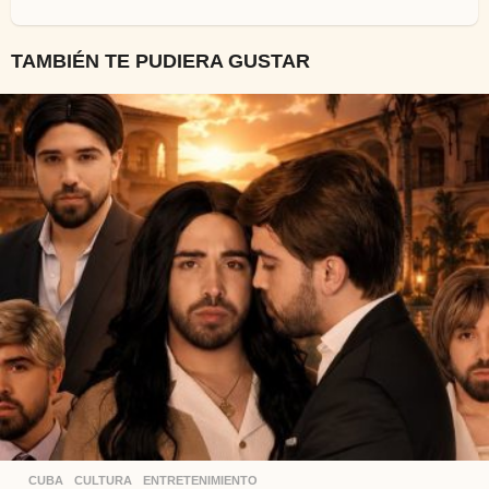
TAMBIÉN TE PUDIERA GUSTAR
CUBA
,
CULTURA
,
ENTRETENIMIENTO