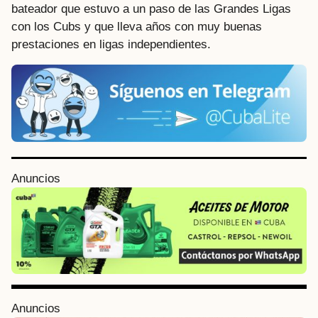
bateador que estuvo a un paso de las Grandes Ligas
con los Cubs y que lleva años con muy buenas
prestaciones en ligas independientes.
P
Anuncios
o
s
t
P
a
g
i
Anuncios