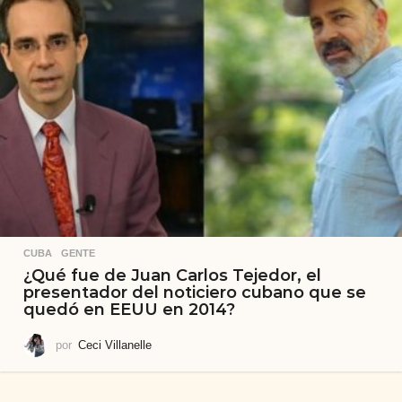
CUBA
,
GENTE
¿Qué fue de Juan Carlos Tejedor, el
presentador del noticiero cubano que se
quedó en EEUU en 2014?
por
Ceci Villanelle