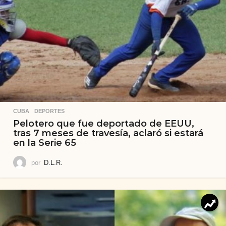
CUBA
,
DEPORTES
Pelotero que fue deportado de EEUU,
tras 7 meses de travesía, aclaró si estará
en la Serie 65
por
D.L.R.