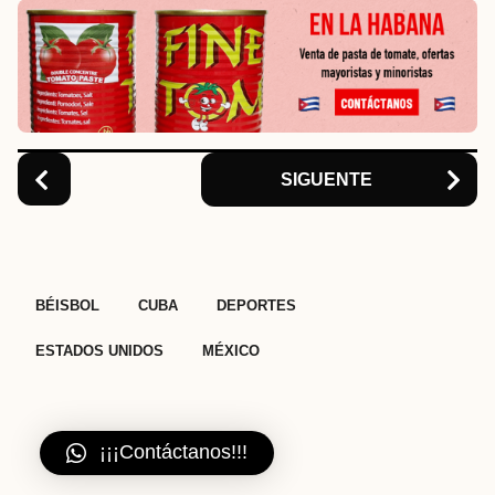
n
a
t
i
o
n
SIGUENTE
,
,
,
,
BÉISBOL
CUBA
DEPORTES
ESTADOS UNIDOS
MÉXICO
¡¡¡Contáctanos!!!