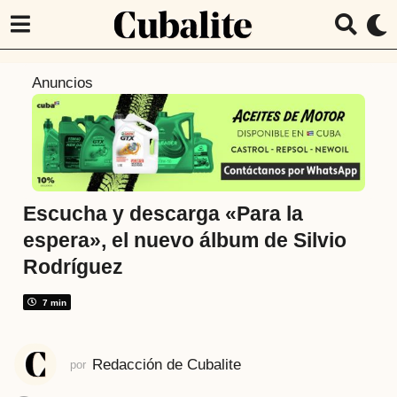
6
Anuncios
a
ñ
o
s
a
t
Escucha y descarga «Para la
r
espera», el nuevo álbum de Silvio
á
Rodríguez
s
6
7 min
a
ñ
o
Redacción de Cubalite
por
s