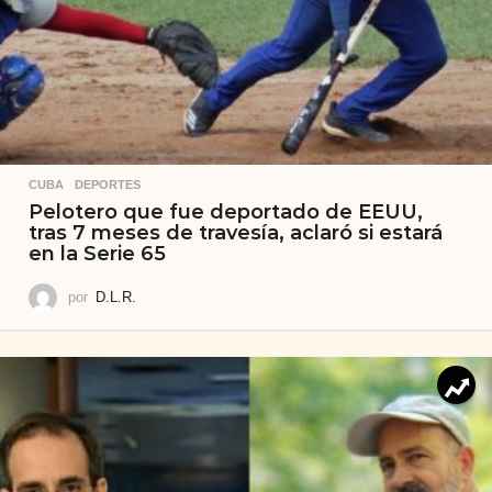
CUBA
,
DEPORTES
Pelotero que fue deportado de EEUU,
tras 7 meses de travesía, aclaró si estará
en la Serie 65
por
D.L.R.