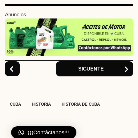
g
i
Anuncios
n
a
t
i
o
n
SIGUENTE
,
,
CUBA
HISTORIA
HISTORIA DE CUBA
¡¡¡Contáctanos!!!