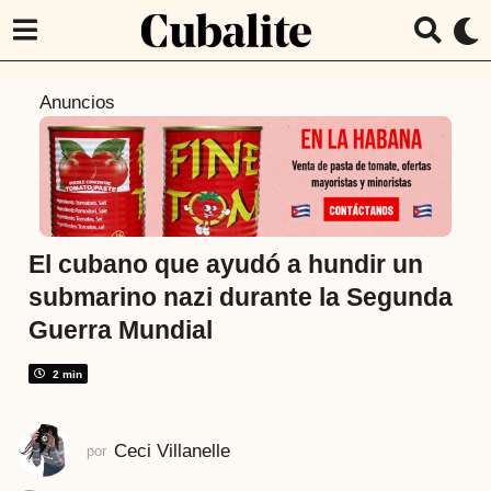
7
Anuncios
a
ñ
o
s
a
t
El cubano que ayudó a hundir un
r
submarino nazi durante la Segunda
á
Guerra Mundial
s
7
2 min
a
ñ
o
Ceci Villanelle
por
s