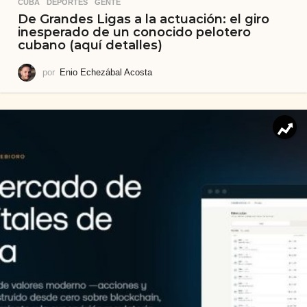
CUBA
,
DEPORTES
,
GENTE
De Grandes Ligas a la actuación: el giro
inesperado de un conocido pelotero
cubano (aquí detalles)
por
Enio Echezábal Acosta