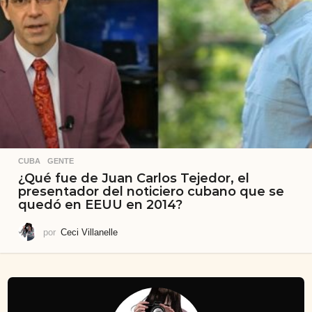
CUBA
,
GENTE
¿Qué fue de Juan Carlos Tejedor, el
presentador del noticiero cubano que se
quedó en EEUU en 2014?
por
Ceci Villanelle