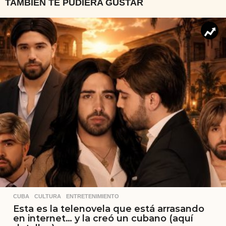
TAMBIÉN TE PUDIERA GUSTAR
CUBA
,
CULTURA
,
ENTRETENIMIENTO
Esta es la telenovela que está arrasando
en internet… y la creó un cubano (aquí